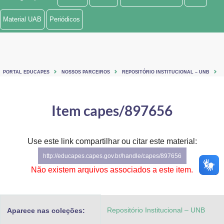
Ministério de Minas e Energia
Material UAB
Periódicos
Ministério da Ciência, Tecnologia, Inovações e Comunicações
Ministério do Meio Ambiente
PORTAL EDUCAPES
NOSSOS PARCEIROS
REPOSITÓRIO INSTITUCIONAL – UNB
Ministério do Turismo
Ministério do Desenvolvimento Regional
Item capes/897656
Controladoria-Geral da União
Use este link compartilhar ou citar este material:
Ministério da Mulher, da Família e dos Direitos Humanos
http://educapes.capes.gov.br/handle/capes/897656
Secretaria-Geral
Não existem arquivos associados a este item.
Secretaria de Governo
Repositório Institucional – UNB
Aparece nas coleções:
Gabinete de Segurança Institucional