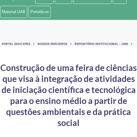
Ministério de Minas e Energia
Material UAB
Periódicos
Ministério da Ciência, Tecnologia, Inovações e Comunicações
Ministério do Meio Ambiente
PORTAL EDUCAPES
NOSSOS PARCEIROS
REPOSITÓRIO INSTITUCIONAL – UNB
Ministério do Turismo
Ministério do Desenvolvimento Regional
Construção de uma feira de ciências
que visa à integração de atividades
Controladoria-Geral da União
de iniciação científica e tecnológica
Ministério da Mulher, da Família e dos Direitos Humanos
para o ensino médio a partir de
Secretaria-Geral
questões ambientais e da prática
Secretaria de Governo
social
Gabinete de Segurança Institucional