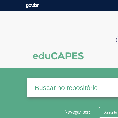
Casa Civil
Ministério da Justiça e
Segurança Pública
Ministério da Agricultura,
Ministério da Educação
Pecuária e Abastecimento
Ministério do Meio Ambiente
Ministério do Turismo
Secretaria de Governo
Gabinete de Segurança
Institucional
Navegar por:
Assunto