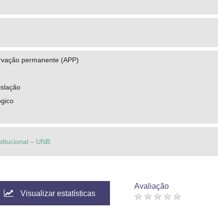
rvação permanente (APP)
islação
ógico
stitucional – UNB
Avaliação
Visualizar estatísticas