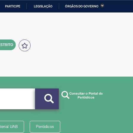
PARTICIPE
LEGISLAÇÃO
ÓRGÃOS DO GOVERNO
stério da Economia
Ministério da Infraestrutura
stério de Minas e Energia
Ministério da Ciência,
Tecnologia, Inovações e
Comunicações
STRITO
tério da Mulher, da Família
Secretaria-Geral
s Direitos Humanos
lto
terial UAB
Periódicos