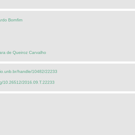
ardo Bomfim
ara de Queiroz Carvalho
orio.unb.br/handle/10482/22233
org/10.26512/2016.09.T.22233