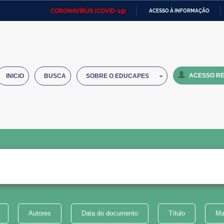
CORONAVÍRUS (COVID-19)
ACESSO À INFORMAÇÃO
Ministério da Defesa
Ministério das Relações
Mini
IR
Exteriores
PARA
O
Ministério da Cidadania
Ministério da Saúde
Mini
CONTEÚDO
ACESSO RE
INICIO
BUSCA
SOBRE O EDUCAPES
Ministério do Desenvolvimento
Controladoria-Geral da União
Minis
Regional
e do
Advocacia-Geral da União
Banco Central do Brasil
Plana
Autores
Data do documento
Título
Ma