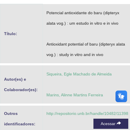
Advocacia-Geral da União
Potencial antioxidante do baru (dipteryx
Banco Central do Brasil
alata vog.) : um estudo in vitro e in vivo
Planalto
Título:
Antioxidant potential of baru (dipteryx alata
vog.) : study in vitro and in vivo
Siqueira, Egle Machado de Almeida
Autor(es) e
Colaborador(es):
Marins, Alinne Martins Ferreira
Outros
http://repositorio.unb.br/handle/10482/11398
Acessar
identificadores: