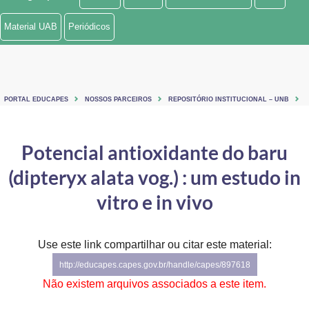
Ministério de Minas e Energia
Material UAB
Periódicos
Ministério da Ciência, Tecnologia, Inovações e Comunicações
Ministério do Meio Ambiente
PORTAL EDUCAPES
NOSSOS PARCEIROS
REPOSITÓRIO INSTITUCIONAL – UNB
Ministério do Turismo
Ministério do Desenvolvimento Regional
Potencial antioxidante do baru
(dipteryx alata vog.) : um estudo in
Controladoria-Geral da União
vitro e in vivo
Ministério da Mulher, da Família e dos Direitos Humanos
Secretaria-Geral
Use este link compartilhar ou citar este material:
Secretaria de Governo
http://educapes.capes.gov.br/handle/capes/897618
Não existem arquivos associados a este item.
Gabinete de Segurança Institucional