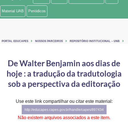
Ministério de Minas e Energia
Material UAB
Periódicos
Ministério da Ciência, Tecnologia, Inovações e Comunicações
Ministério do Meio Ambiente
PORTAL EDUCAPES
NOSSOS PARCEIROS
REPOSITÓRIO INSTITUCIONAL – UNB
Ministério do Turismo
Ministério do Desenvolvimento Regional
De Walter Benjamin aos dias de
hoje : a tradução da tradutologia
Controladoria-Geral da União
sob a perspectiva da editoração
Ministério da Mulher, da Família e dos Direitos Humanos
Secretaria-Geral
Use este link compartilhar ou citar este material:
Secretaria de Governo
http://educapes.capes.gov.br/handle/capes/897434
Não existem arquivos associados a este item.
Gabinete de Segurança Institucional