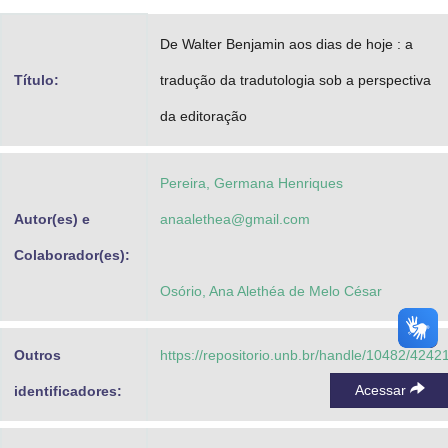
Advocacia-Geral da União
De Walter Benjamin aos dias de hoje : a
Banco Central do Brasil
Título:
tradução da tradutologia sob a perspectiva
Planalto
da editoração
Pereira, Germana Henriques
Autor(es) e
anaalethea@gmail.com
Colaborador(es):
Osório, Ana Alethéa de Melo César
Outros
https://repositorio.unb.br/handle/10482/4242
Acessar
identificadores: