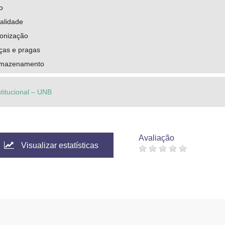
o
alidade
onização
ças e pragas
rmazenamento
stitucional – UNB
Avaliação
Visualizar estatísticas