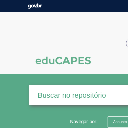
Casa Civil
Ministério da Justiça e
Segurança Pública
Ministério da Agricultura,
Ministério da Educação
Pecuária e Abastecimento
Ministério do Meio Ambiente
Ministério do Turismo
Secretaria de Governo
Gabinete de Segurança
Institucional
Navegar por:
Assunto