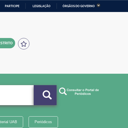
PARTICIPE
LEGISLAÇÃO
ÓRGÃOS DO GOVERNO
stério da Economia
Ministério da Infraestrutura
stério de Minas e Energia
Ministério da Ciência,
Tecnologia, Inovações e
Comunicações
STRITO
tério da Mulher, da Família
Secretaria-Geral
s Direitos Humanos
lto
terial UAB
Periódicos