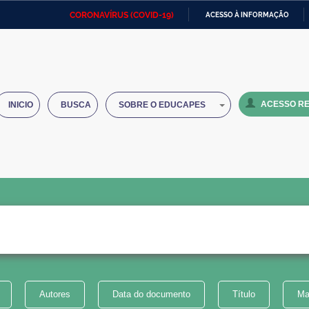
CORONAVÍRUS (COVID-19)
ACESSO À INFORMAÇÃO
Ministério da Defesa
Ministério das Relações
Mini
IR
Exteriores
PARA
O
Ministério da Cidadania
Ministério da Saúde
Mini
CONTEÚDO
ACESSO RE
INICIO
BUSCA
SOBRE O EDUCAPES
Ministério do Desenvolvimento
Controladoria-Geral da União
Minis
Regional
e do
Advocacia-Geral da União
Banco Central do Brasil
Plana
Autores
Data do documento
Título
Ma