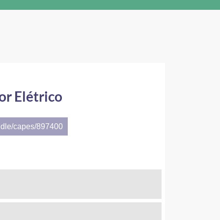
or Elétrico
ndle/capes/897400