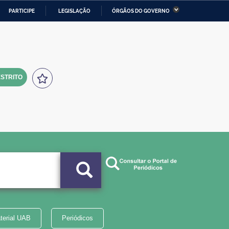
PARTICIPE
LEGISLAÇÃO
ÓRGÃOS DO GOVERNO
stério da Economia
Ministério da Infraestrutura
stério de Minas e Energia
Ministério da Ciência,
Tecnologia, Inovações e
Comunicações
STRITO
tério da Mulher, da Família
Secretaria-Geral
s Direitos Humanos
lto
terial UAB
Periódicos