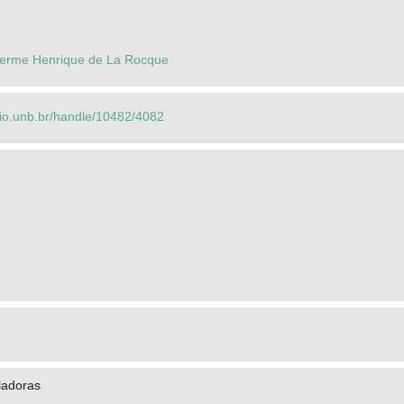
herme Henrique de La Rocque
orio.unb.br/handle/10482/4082
ladoras