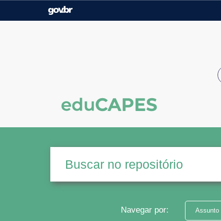
Casa Civil
Ministério da Justiça e
Segurança Pública
Ministério da Agricultura,
Ministério da Educação
Pecuária e Abastecimento
Ministério do Meio Ambiente
Ministério do Turismo
Secretaria de Governo
Gabinete de Segurança
Institucional
Navegar por:
Assunto