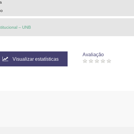
a
io
stitucional – UNB
Avaliação
Visualizar estatísticas