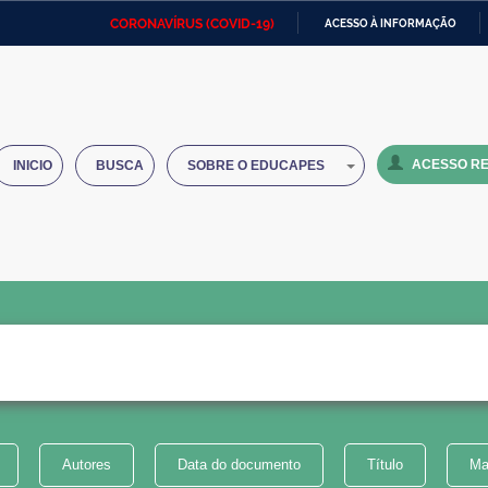
CORONAVÍRUS (COVID-19)
ACESSO À INFORMAÇÃO
Ministério da Defesa
Ministério das Relações
Mini
IR
Exteriores
PARA
O
Ministério da Cidadania
Ministério da Saúde
Mini
CONTEÚDO
ACESSO RE
INICIO
BUSCA
SOBRE O EDUCAPES
Ministério do Desenvolvimento
Controladoria-Geral da União
Minis
Regional
e do
Advocacia-Geral da União
Banco Central do Brasil
Plana
Autores
Data do documento
Título
Ma