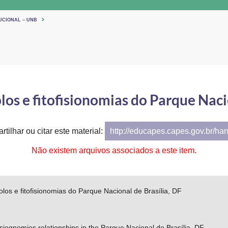
UCIONAL – UNB
los e fitofisionomias do Parque Naci
tilhar ou citar este material:
http://educapes.capes.gov.br/ha
Não existem arquivos associados a este item.
olos e fitofisionomias do Parque Nacional de Brasília, DF
siognomies relationships in the Parque Nacional de Brasília, DF