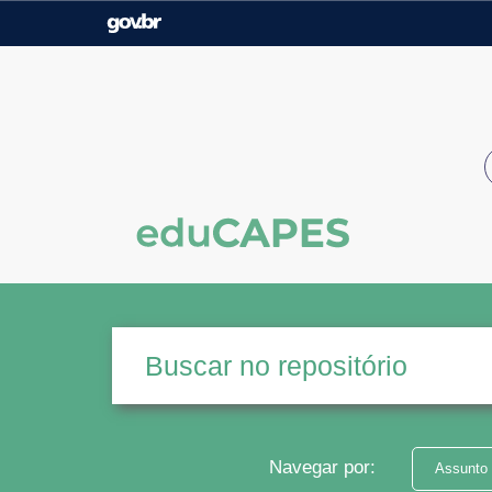
Casa Civil
Ministério da Justiça e
Segurança Pública
Ministério da Agricultura,
Ministério da Educação
Pecuária e Abastecimento
Ministério do Meio Ambiente
Ministério do Turismo
Secretaria de Governo
Gabinete de Segurança
Institucional
Navegar por:
Assunto