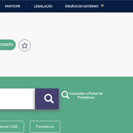
PARTICIPE
LEGISLAÇÃO
ÓRGÃOS DO GOVERNO
stério da Economia
Ministério da Infraestrutura
stério de Minas e Energia
Ministério da Ciência,
Tecnologia, Inovações e
Comunicações
STRITO
tério da Mulher, da Família
Secretaria-Geral
s Direitos Humanos
lto
terial UAB
Periódicos