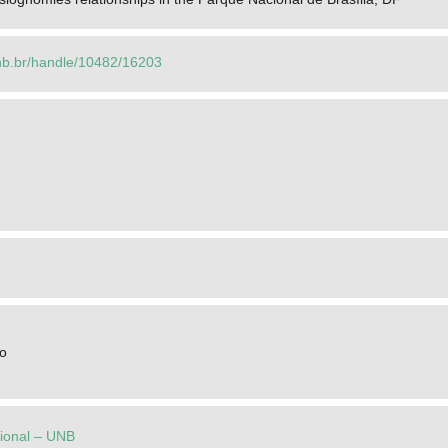
.unb.br/handle/10482/16203
ão
cional – UNB