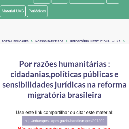
Ministério de Minas e Energia
Material UAB
Periódicos
Ministério da Ciência, Tecnologia, Inovações e Comunicações
Ministério do Meio Ambiente
PORTAL EDUCAPES
NOSSOS PARCEIROS
REPOSITÓRIO INSTITUCIONAL – UNB
Ministério do Turismo
Ministério do Desenvolvimento Regional
Por razões humanitárias :
cidadanias,políticas públicas e
Controladoria-Geral da União
sensibilidades jurídicas na reforma
Ministério da Mulher, da Família e dos Direitos Humanos
migratória brasileira
Secretaria-Geral
Secretaria de Governo
Use este link compartilhar ou citar este material:
http://educapes.capes.gov.br/handle/capes/897302
Gabinete de Segurança Institucional
Não existem arquivos associados a este item.