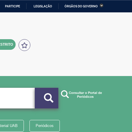
PARTICIPE
LEGISLAÇÃO
ÓRGÃOS DO GOVERNO
stério da Economia
Ministério da Infraestrutura
stério de Minas e Energia
Ministério da Ciência,
Tecnologia, Inovações e
Comunicações
STRITO
tério da Mulher, da Família
Secretaria-Geral
s Direitos Humanos
lto
terial UAB
Periódicos