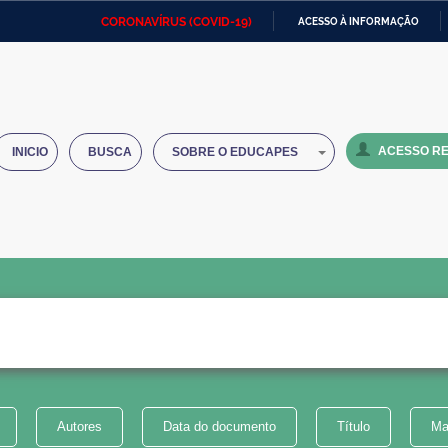
CORONAVÍRUS (COVID-19)
ACESSO À INFORMAÇÃO
Ministério da Defesa
Ministério das Relações
Mini
IR
Exteriores
PARA
O
Ministério da Cidadania
Ministério da Saúde
Mini
CONTEÚDO
ACESSO RE
INICIO
BUSCA
SOBRE O EDUCAPES
Ministério do Desenvolvimento
Controladoria-Geral da União
Minis
Regional
e do
Advocacia-Geral da União
Banco Central do Brasil
Plana
Autores
Data do documento
Título
Ma