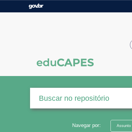
Casa Civil
Ministério da Justiça e
Segurança Pública
Ministério da Agricultura,
Ministério da Educação
Pecuária e Abastecimento
Ministério do Meio Ambiente
Ministério do Turismo
Secretaria de Governo
Gabinete de Segurança
Institucional
Navegar por:
Assunto