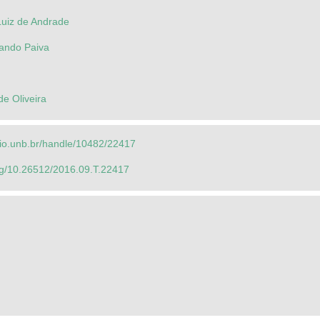
Luiz de Andrade
ando Paiva
de Oliveira
orio.unb.br/handle/10482/22417
org/10.26512/2016.09.T.22417