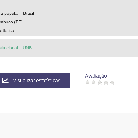
 popular - Brasil
ambuco (PE)
rtística
stitucional – UNB
Avaliação
Visualizar estatísticas