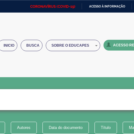
CORONAVÍRUS (COVID-19)
ACESSO À INFORMAÇÃO
Ministério da Defesa
Ministério das Relações
Mini
IR
Exteriores
PARA
O
Ministério da Cidadania
Ministério da Saúde
Mini
CONTEÚDO
ACESSO RE
INICIO
BUSCA
SOBRE O EDUCAPES
Ministério do Desenvolvimento
Controladoria-Geral da União
Minis
Regional
e do
Advocacia-Geral da União
Banco Central do Brasil
Plana
Autores
Data do documento
Título
Ma