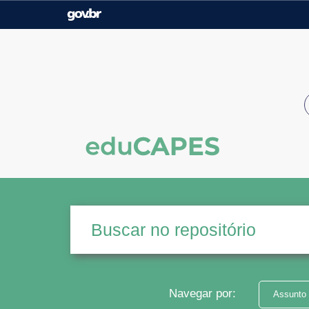
Casa Civil
Ministério da Justiça e
Segurança Pública
Ministério da Agricultura,
Ministério da Educação
Pecuária e Abastecimento
Ministério do Meio Ambiente
Ministério do Turismo
Secretaria de Governo
Gabinete de Segurança
Institucional
Navegar por:
Assunto