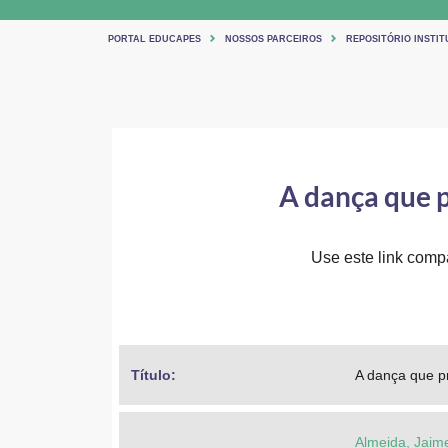
PORTAL EDUCAPES
NOSSOS PARCEIROS
REPOSITÓRIO INSTIT
A dança que p
Use este link compar
Título: 
A dança que p
Almeida, Jaim