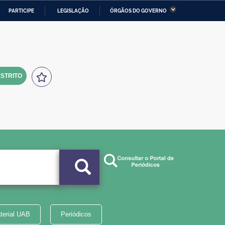
PARTICIPE
LEGISLAÇÃO
ÓRGÃOS DO GOVERNO
stério da Economia
Ministério da Infraestrutura
stério de Minas e Energia
Ministério da Ciência,
Tecnologia, Inovações e
Comunicações
STRITO
tério da Mulher, da Família
Secretaria-Geral
s Direitos Humanos
lto
terial UAB
Periódicos