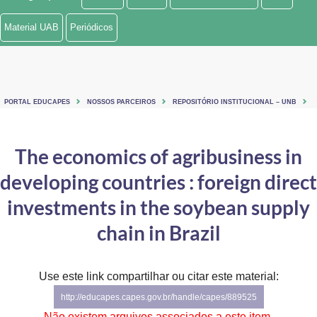
Ministério de Minas e Energia
Material UAB
Periódicos
Ministério da Ciência, Tecnologia, Inovações e Comunicações
Ministério do Meio Ambiente
PORTAL EDUCAPES
NOSSOS PARCEIROS
REPOSITÓRIO INSTITUCIONAL – UNB
Ministério do Turismo
Ministério do Desenvolvimento Regional
The economics of agribusiness in
developing countries : foreign direct
Controladoria-Geral da União
investments in the soybean supply
Ministério da Mulher, da Família e dos Direitos Humanos
chain in Brazil
Secretaria-Geral
Secretaria de Governo
Use este link compartilhar ou citar este material:
http://educapes.capes.gov.br/handle/capes/889525
Gabinete de Segurança Institucional
Não existem arquivos associados a este item.