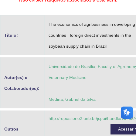
Advocacia-Geral da União
Banco Central do Brasil
The economics of agribusiness in developing
Planalto
Título:
countries : foreign direct investments in the
soybean supply chain in Brazil
Universidade de Brasília, Faculty of Agronom
Autor(es) e
Veterinary Medicine
Colaborador(es):
Medina, Gabriel da Silva
http://repositorio2.unb.br/jspui/handle/10482
Outros
Acessar