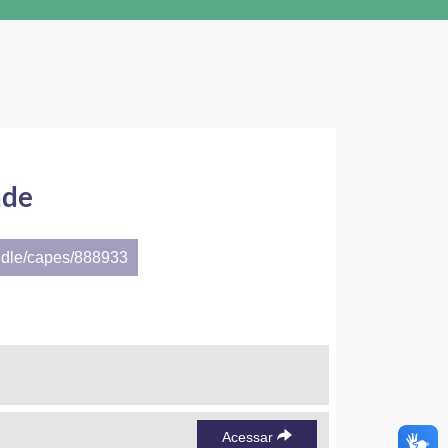
ade
ndle/capes/888933
Acessar