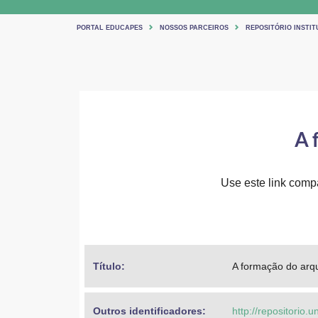
PORTAL EDUCAPES
NOSSOS PARCEIROS
REPOSITÓRIO INSTIT
A 
Use este link compar
Título: 
A formação do arqu
Outros identificadores: 
http://repositorio