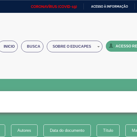
CORONAVÍRUS (COVID-19)
ACESSO À INFORMAÇÃO
Ministério da Defesa
Ministério das Relações
Mini
IR
Exteriores
PARA
O
Ministério da Cidadania
Ministério da Saúde
Mini
CONTEÚDO
ACESSO RE
INICIO
BUSCA
SOBRE O EDUCAPES
Ministério do Desenvolvimento
Controladoria-Geral da União
Minis
Regional
e do
Advocacia-Geral da União
Banco Central do Brasil
Plana
Autores
Data do documento
Título
Ma