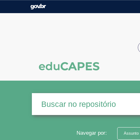
Casa Civil
Ministério da Justiça e
Segurança Pública
Ministério da Agricultura,
Ministério da Educação
Pecuária e Abastecimento
Ministério do Meio Ambiente
Ministério do Turismo
Secretaria de Governo
Gabinete de Segurança
Institucional
Navegar por:
Assunto