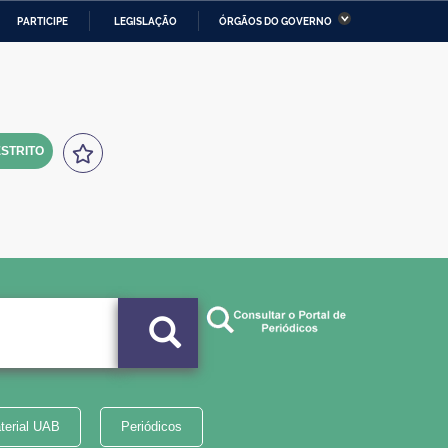
PARTICIPE
LEGISLAÇÃO
ÓRGÃOS DO GOVERNO
stério da Economia
Ministério da Infraestrutura
stério de Minas e Energia
Ministério da Ciência,
Tecnologia, Inovações e
Comunicações
STRITO
tério da Mulher, da Família
Secretaria-Geral
s Direitos Humanos
lto
terial UAB
Periódicos