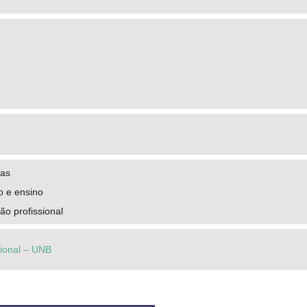
cas
o e ensino
ão profissional
cional – UNB