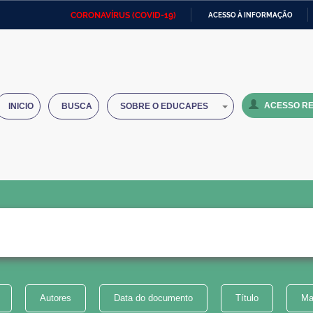
CORONAVÍRUS (COVID-19)
ACESSO À INFORMAÇÃO
Ministério da Defesa
Ministério das Relações
Mini
IR
Exteriores
PARA
O
Ministério da Cidadania
Ministério da Saúde
Mini
CONTEÚDO
ACESSO RE
INICIO
BUSCA
SOBRE O EDUCAPES
Ministério do Desenvolvimento
Controladoria-Geral da União
Minis
Regional
e do
Advocacia-Geral da União
Banco Central do Brasil
Plana
Autores
Data do documento
Título
Ma