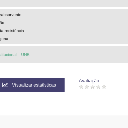
rabsorvente
ção
ta resistência
ógena
stitucional – UNB
Avaliação
Visualizar estatísticas