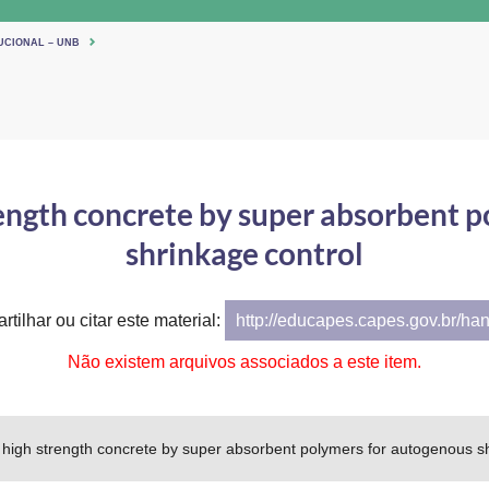
UCIONAL – UNB
trength concrete by super absorbent 
shrinkage control
tilhar ou citar este material:
http://educapes.capes.gov.br/ha
Não existem arquivos associados a este item.
f high strength concrete by super absorbent polymers for autogenous s