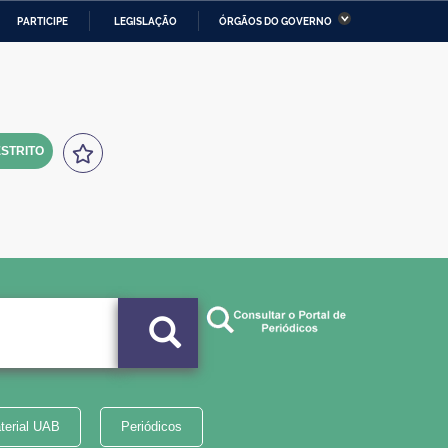
PARTICIPE
LEGISLAÇÃO
ÓRGÃOS DO GOVERNO
stério da Economia
Ministério da Infraestrutura
stério de Minas e Energia
Ministério da Ciência,
Tecnologia, Inovações e
Comunicações
STRITO
tério da Mulher, da Família
Secretaria-Geral
s Direitos Humanos
lto
terial UAB
Periódicos