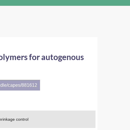
polymers for autogenous
ndle/capes/881612
hrinkage control