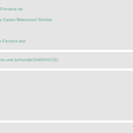
a Fonseca da
io Carlos Bittencourt Simões
 Ferreira dos
torio.unb.br/handle/10482/41231