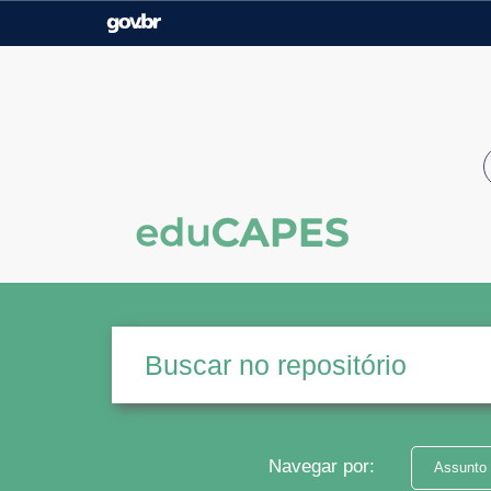
Casa Civil
Ministério da Justiça e
Segurança Pública
Ministério da Agricultura,
Ministério da Educação
Pecuária e Abastecimento
Ministério do Meio Ambiente
Ministério do Turismo
Secretaria de Governo
Gabinete de Segurança
Institucional
Navegar por:
Assunto