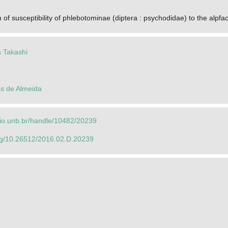
 of susceptibility of phlebotominae (diptera : psychodidae) to the alpfa
 Takashi
s de Almeida
orio.unb.br/handle/10482/20239
org/10.26512/2016.02.D.20239