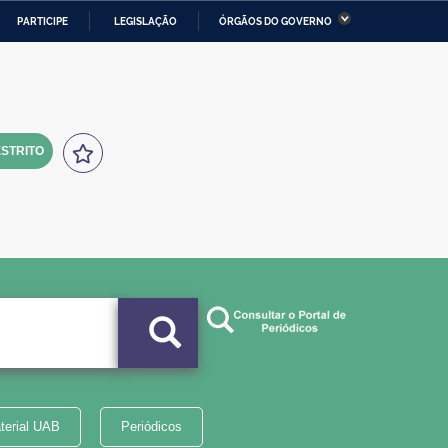
PARTICIPE
LEGISLAÇÃO
ÓRGÃOS DO GOVERNO
stério da Economia
Ministério da Infraestrutura
stério de Minas e Energia
Ministério da Ciência,
Tecnologia, Inovações e
Comunicações
STRITO
tério da Mulher, da Família
Secretaria-Geral
s Direitos Humanos
lto
terial UAB
Periódicos