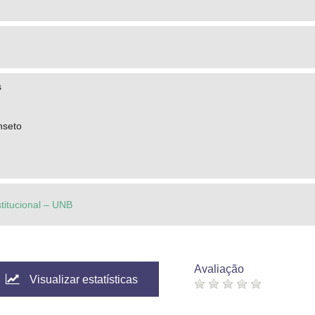
s
nseto
stitucional – UNB
Avaliação
Visualizar estatísticas