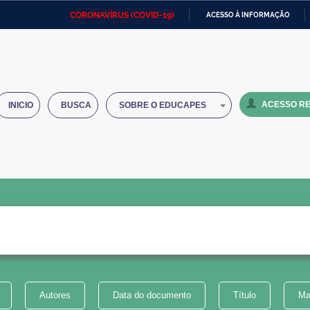
CORONAVÍRUS (COVID-19)
ACESSO À INFORMAÇÃO
Ministério da Defesa
Ministério das Relações
Mini
IR
Exteriores
PARA
O
Ministério da Cidadania
Ministério da Saúde
Mini
CONTEÚDO
ACESSO RE
INICIO
BUSCA
SOBRE O EDUCAPES
Ministério do Desenvolvimento
Controladoria-Geral da União
Minis
Regional
e do
Advocacia-Geral da União
Banco Central do Brasil
Plana
Autores
Data do documento
Título
Ma