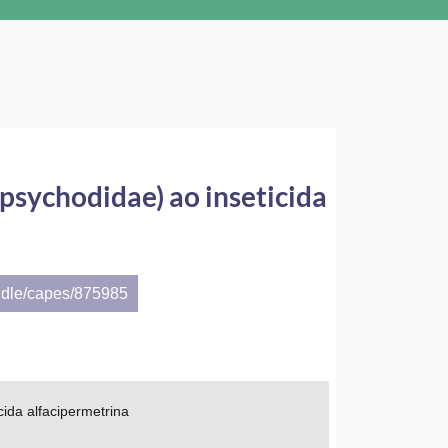
 psychodidae) ao inseticida
ndle/capes/875985
cida alfacipermetrina