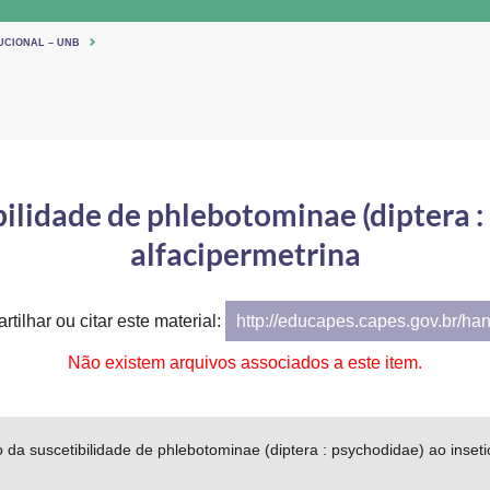
UCIONAL – UNB
ilidade de phlebotominae (diptera :
alfacipermetrina
tilhar ou citar este material:
http://educapes.capes.gov.br/ha
Não existem arquivos associados a este item.
 da suscetibilidade de phlebotominae (diptera : psychodidae) ao inseti