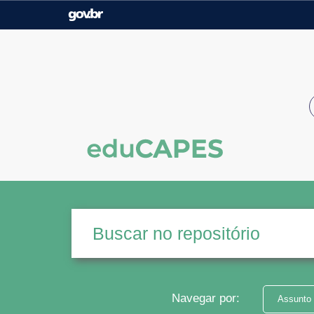
Casa Civil
Ministério da Justiça e
Segurança Pública
Ministério da Agricultura,
Ministério da Educação
Pecuária e Abastecimento
Ministério do Meio Ambiente
Ministério do Turismo
Secretaria de Governo
Gabinete de Segurança
Institucional
Navegar por:
Assunto