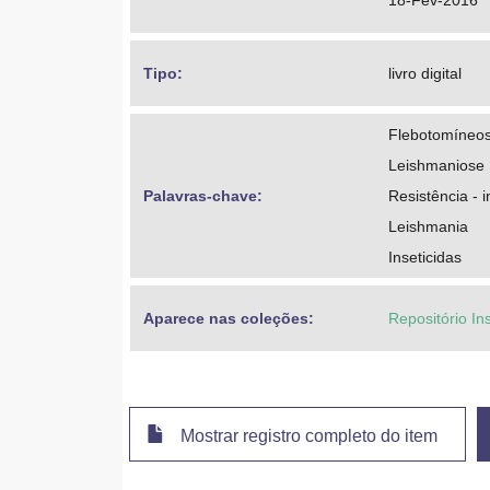
18-Fev-2016
Tipo: 
livro digital
Flebotomíneo
Leishmaniose
Palavras-chave: 
Resistência - i
Leishmania
Inseticidas
Aparece nas coleções:
Repositório In
Mostrar registro completo do item