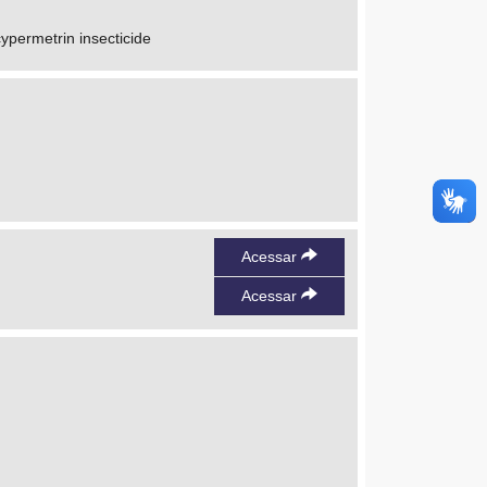
cypermetrin insecticide
Acessar
Acessar