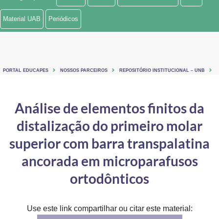
Ministério de Minas e Energia
Material UAB
Periódicos
Ministério da Ciência, Tecnologia, Inovações e Comunicações
Ministério do Meio Ambiente
PORTAL EDUCAPES
NOSSOS PARCEIROS
REPOSITÓRIO INSTITUCIONAL – UNB
Ministério do Turismo
Ministério do Desenvolvimento Regional
Análise de elementos finitos da
distalização do primeiro molar
Controladoria-Geral da União
superior com barra transpalatina
Ministério da Mulher, da Família e dos Direitos Humanos
ancorada em microparafusos
Secretaria-Geral
ortodônticos
Secretaria de Governo
Gabinete de Segurança Institucional
Use este link compartilhar ou citar este material: