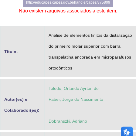
http://educapes.capes.gov.br/handle/capes/875809
Advocacia-Geral da União
Não existem arquivos associados a este item.
Banco Central do Brasil
Planalto
Análise de elementos finitos da distalização
do primeiro molar superior com barra
Título:
transpalatina ancorada em microparafusos
ortodônticos
Toledo, Orlando Ayrton de
Autor(es) e
Faber, Jorge do Nascimento
Colaborador(es):
Dobranszki, Adriano