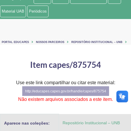
Ministério de Minas e Energia
Material UAB
Periódicos
Ministério da Ciência, Tecnologia, Inovações e Comunicações
Ministério do Meio Ambiente
PORTAL EDUCAPES
NOSSOS PARCEIROS
REPOSITÓRIO INSTITUCIONAL – UNB
Ministério do Turismo
Ministério do Desenvolvimento Regional
Item capes/875754
Controladoria-Geral da União
Use este link compartilhar ou citar este material:
Ministério da Mulher, da Família e dos Direitos Humanos
http://educapes.capes.gov.br/handle/capes/875754
Secretaria-Geral
Não existem arquivos associados a este item.
Secretaria de Governo
Repositório Institucional – UNB
Aparece nas coleções:
Gabinete de Segurança Institucional