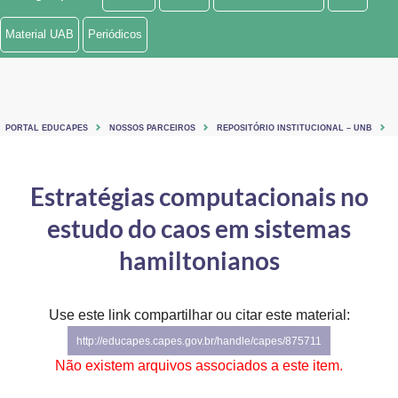
Ministério de Minas e Energia
Material UAB
Periódicos
Ministério da Ciência, Tecnologia, Inovações e Comunicações
Ministério do Meio Ambiente
PORTAL EDUCAPES
NOSSOS PARCEIROS
REPOSITÓRIO INSTITUCIONAL – UNB
Ministério do Turismo
Ministério do Desenvolvimento Regional
Estratégias computacionais no
estudo do caos em sistemas
Controladoria-Geral da União
hamiltonianos
Ministério da Mulher, da Família e dos Direitos Humanos
Secretaria-Geral
Use este link compartilhar ou citar este material:
Secretaria de Governo
http://educapes.capes.gov.br/handle/capes/875711
Não existem arquivos associados a este item.
Gabinete de Segurança Institucional