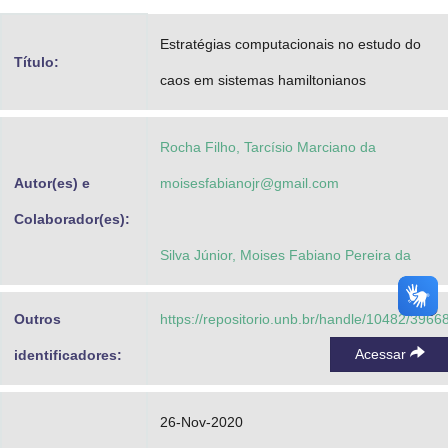
Advocacia-Geral da União
Estratégias computacionais no estudo do
Título:
Banco Central do Brasil
caos em sistemas hamiltonianos
Planalto
Rocha Filho, Tarcísio Marciano da
Autor(es) e
moisesfabianojr@gmail.com
Colaborador(es):
Silva Júnior, Moises Fabiano Pereira da
Outros
https://repositorio.unb.br/handle/10482/3966
Acessar
identificadores:
26-Nov-2020