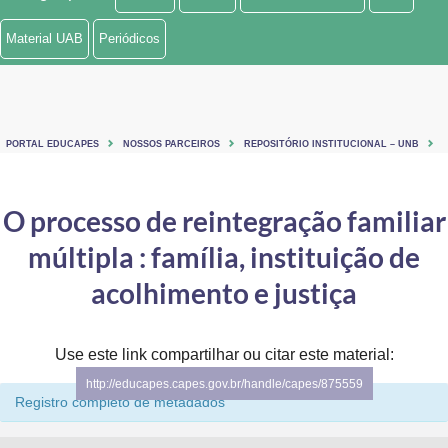
Ministério de Minas e Energia
Material UAB
Periódicos
Ministério da Ciência, Tecnologia, Inovações e Comunicações
Ministério do Meio Ambiente
PORTAL EDUCAPES
NOSSOS PARCEIROS
REPOSITÓRIO INSTITUCIONAL – UNB
Ministério do Turismo
Ministério do Desenvolvimento Regional
O processo de reintegração familiar
múltipla : família, instituição de
Controladoria-Geral da União
acolhimento e justiça
Ministério da Mulher, da Família e dos Direitos Humanos
Secretaria-Geral
Use este link compartilhar ou citar este material:
Secretaria de Governo
http://educapes.capes.gov.br/handle/capes/875559
Registro completo de metadados
Gabinete de Segurança Institucional