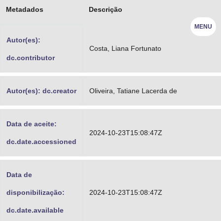
Metadados
Descrição
Advocacia-Geral da União
MENU
Banco Central do Brasil
Autor(es):
Costa, Liana Fortunato
Planalto
dc.contributor
Autor(es): dc.creator
Oliveira, Tatiane Lacerda de
Data de aceite:
2024-10-23T15:08:47Z
dc.date.accessioned
Data de
disponibilização:
2024-10-23T15:08:47Z
dc.date.available