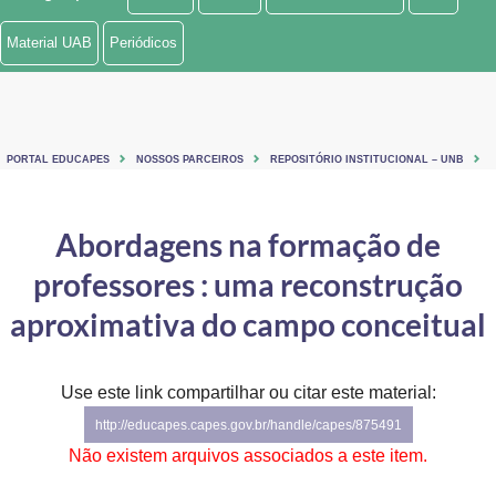
Ministério de Minas e Energia
Material UAB
Periódicos
Ministério da Ciência, Tecnologia, Inovações e Comunicações
Ministério do Meio Ambiente
PORTAL EDUCAPES
NOSSOS PARCEIROS
REPOSITÓRIO INSTITUCIONAL – UNB
Ministério do Turismo
Ministério do Desenvolvimento Regional
Abordagens na formação de
professores : uma reconstrução
Controladoria-Geral da União
aproximativa do campo conceitual
Ministério da Mulher, da Família e dos Direitos Humanos
Secretaria-Geral
Use este link compartilhar ou citar este material:
Secretaria de Governo
http://educapes.capes.gov.br/handle/capes/875491
Não existem arquivos associados a este item.
Gabinete de Segurança Institucional