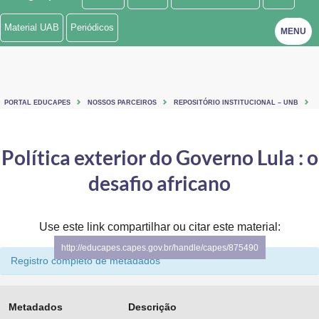
Ministério de Minas e Energia
Material UAB
Periódicos
MENU
Ministério da Ciência, Tecnologia, Inovações e Comunicações
Ministério do Meio Ambiente
PORTAL EDUCAPES
NOSSOS PARCEIROS
REPOSITÓRIO INSTITUCIONAL – UNB
Ministério do Turismo
Ministério do Desenvolvimento Regional
Política exterior do Governo Lula : o
desafio africano
Controladoria-Geral da União
Ministério da Mulher, da Família e dos Direitos Humanos
Use este link compartilhar ou citar este material:
Secretaria-Geral
http://educapes.capes.gov.br/handle/capes/875490
Registro completo de metadados
Secretaria de Governo
Gabinete de Segurança Institucional
Metadados
Descrição