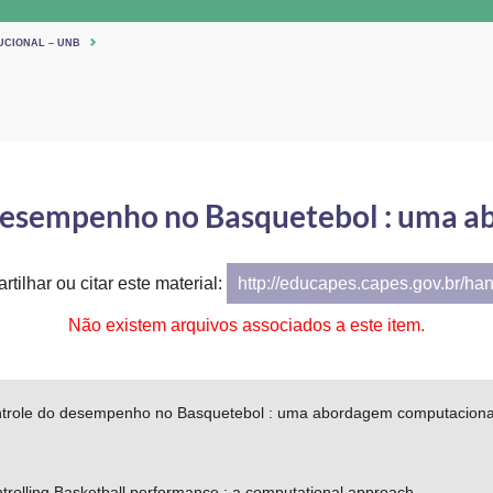
UCIONAL – UNB
desempenho no Basquetebol : uma 
tilhar ou citar este material:
http://educapes.capes.gov.br/ha
Não existem arquivos associados a este item.
trole do desempenho no Basquetebol : uma abordagem computaciona
trolling Basketball performance : a computational approach