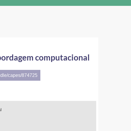
abordagem computacional
ndle/capes/874725
l