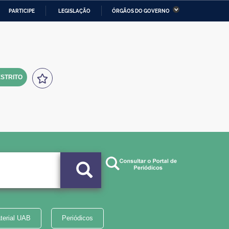
PARTICIPE
LEGISLAÇÃO
ÓRGÃOS DO GOVERNO
stério da Economia
Ministério da Infraestrutura
stério de Minas e Energia
Ministério da Ciência,
Tecnologia, Inovações e
Comunicações
STRITO
tério da Mulher, da Família
Secretaria-Geral
s Direitos Humanos
lto
terial UAB
Periódicos