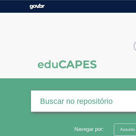
Casa Civil
Ministério da Justiça e
Segurança Pública
Ministério da Agricultura,
Ministério da Educação
Pecuária e Abastecimento
Ministério do Meio Ambiente
Ministério do Turismo
Secretaria de Governo
Gabinete de Segurança
Institucional
Navegar por:
Assunto