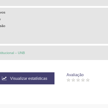
ivos
e
isão
stitucional – UNB
Avaliação
Visualizar estatísticas