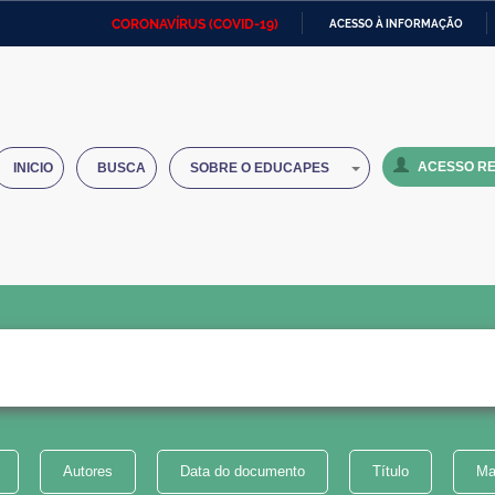
CORONAVÍRUS (COVID-19)
ACESSO À INFORMAÇÃO
Ministério da Defesa
Ministério das Relações
Mini
IR
Exteriores
PARA
O
Ministério da Cidadania
Ministério da Saúde
Mini
CONTEÚDO
ACESSO RE
INICIO
BUSCA
SOBRE O EDUCAPES
Ministério do Desenvolvimento
Controladoria-Geral da União
Minis
Regional
e do
Advocacia-Geral da União
Banco Central do Brasil
Plana
Autores
Data do documento
Título
Ma