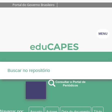
Portal do Governo Brasileiro
MENU
Navegar por:
Assunto
Autores
Data do documento
Título