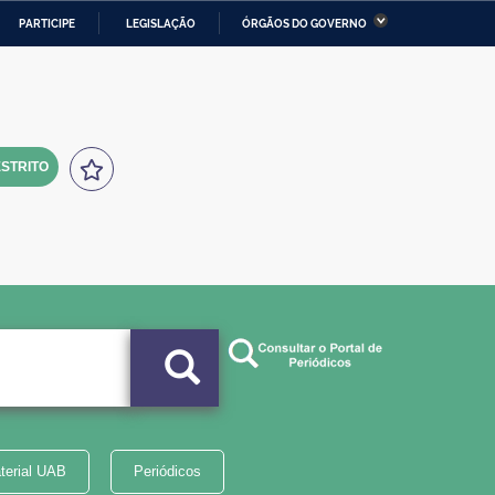
PARTICIPE
LEGISLAÇÃO
ÓRGÃOS DO GOVERNO
stério da Economia
Ministério da Infraestrutura
stério de Minas e Energia
Ministério da Ciência,
Tecnologia, Inovações e
Comunicações
STRITO
tério da Mulher, da Família
Secretaria-Geral
s Direitos Humanos
lto
terial UAB
Periódicos