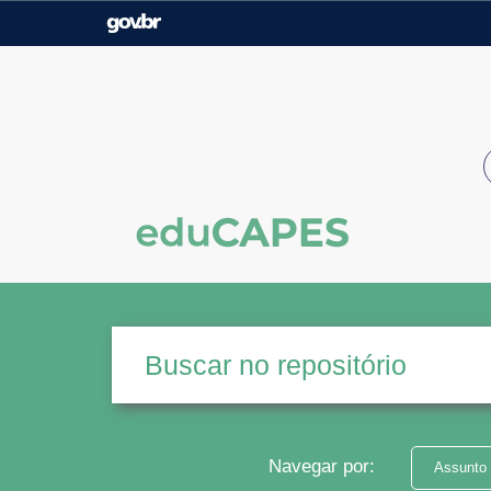
Casa Civil
Ministério da Justiça e
Segurança Pública
Ministério da Agricultura,
Ministério da Educação
Pecuária e Abastecimento
Ministério do Meio Ambiente
Ministério do Turismo
Secretaria de Governo
Gabinete de Segurança
Institucional
Navegar por:
Assunto