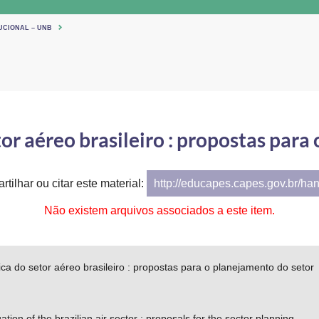
UCIONAL – UNB
tor aéreo brasileiro : propostas para
tilhar ou citar este material:
http://educapes.capes.gov.br/ha
Não existem arquivos associados a este item.
ica do setor aéreo brasileiro : propostas para o planejamento do setor
tion of the brazilian air sector : proposals for the sector planning