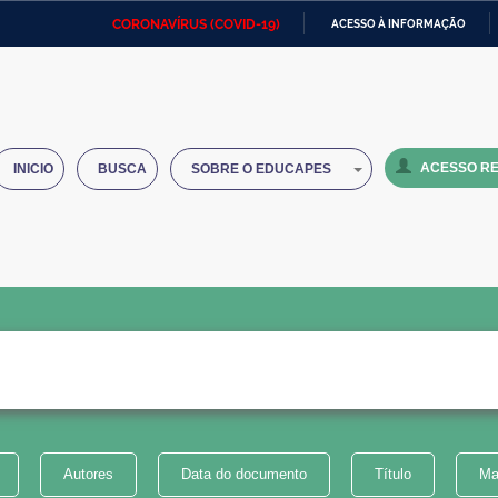
CORONAVÍRUS (COVID-19)
ACESSO À INFORMAÇÃO
Ministério da Defesa
Ministério das Relações
Mini
IR
Exteriores
PARA
O
Ministério da Cidadania
Ministério da Saúde
Mini
CONTEÚDO
ACESSO RE
INICIO
BUSCA
SOBRE O EDUCAPES
Ministério do Desenvolvimento
Controladoria-Geral da União
Minis
Regional
e do
Advocacia-Geral da União
Banco Central do Brasil
Plana
Autores
Data do documento
Título
Ma