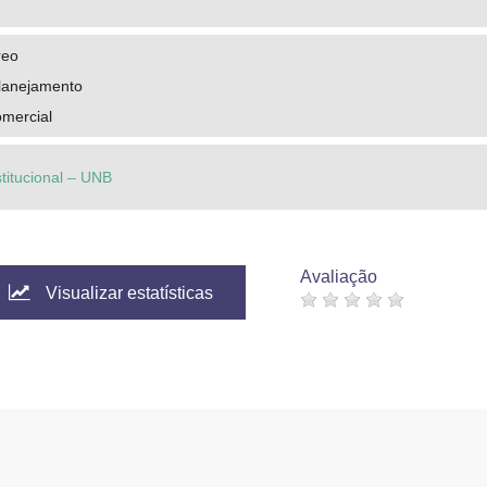
reo
planejamento
omercial
stitucional – UNB
Avaliação
Visualizar estatísticas