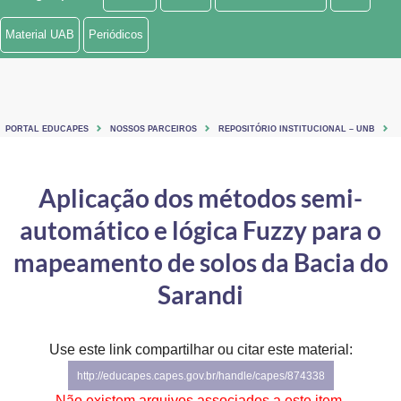
Ministério de Minas e Energia
Material UAB
Periódicos
Ministério da Ciência, Tecnologia, Inovações e Comunicações
Ministério do Meio Ambiente
PORTAL EDUCAPES
NOSSOS PARCEIROS
REPOSITÓRIO INSTITUCIONAL – UNB
Ministério do Turismo
Ministério do Desenvolvimento Regional
Aplicação dos métodos semi-
automático e lógica Fuzzy para o
Controladoria-Geral da União
mapeamento de solos da Bacia do
Ministério da Mulher, da Família e dos Direitos Humanos
Sarandi
Secretaria-Geral
Secretaria de Governo
Use este link compartilhar ou citar este material:
http://educapes.capes.gov.br/handle/capes/874338
Gabinete de Segurança Institucional
Não existem arquivos associados a este item.