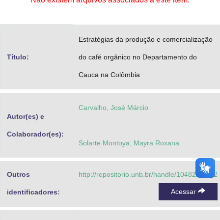
Advocacia-Geral da União
Banco Central do Brasil
Estratégias da produção e comercialização
Planalto
Título:
do café orgânico no Departamento do
Cauca na Colômbia
Carvalho, José Márcio
Autor(es) e
Colaborador(es):
Solarte Montoya, Mayra Roxana
Outros
http://repositorio.unb.br/handle/10482/16732
Acessar
identificadores: