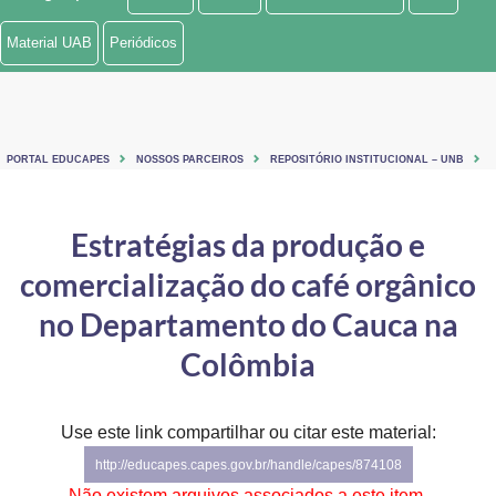
Ministério de Minas e Energia
Material UAB
Periódicos
Ministério da Ciência, Tecnologia, Inovações e Comunicações
Ministério do Meio Ambiente
PORTAL EDUCAPES
NOSSOS PARCEIROS
REPOSITÓRIO INSTITUCIONAL – UNB
Ministério do Turismo
Ministério do Desenvolvimento Regional
Estratégias da produção e
comercialização do café orgânico
Controladoria-Geral da União
no Departamento do Cauca na
Ministério da Mulher, da Família e dos Direitos Humanos
Colômbia
Secretaria-Geral
Secretaria de Governo
Use este link compartilhar ou citar este material:
http://educapes.capes.gov.br/handle/capes/874108
Gabinete de Segurança Institucional
Não existem arquivos associados a este item.