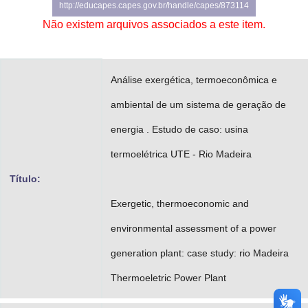
http://educapes.capes.gov.br/handle/capes/873114
Advocacia-Geral da União
Não existem arquivos associados a este item.
Banco Central do Brasil
Planalto
Análise exergética, termoeconômica e
ambiental de um sistema de geração de
energia . Estudo de caso: usina
termoelétrica UTE - Rio Madeira
Título:
Exergetic, thermoeconomic and
environmental assessment of a power
generation plant: case study: rio Madeira
Thermoeletric Power Plant