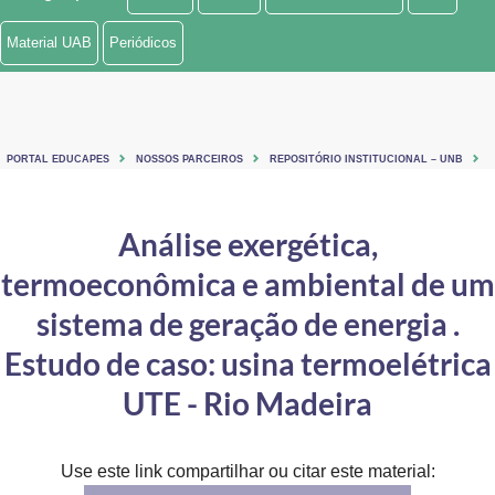
Ministério de Minas e Energia
Material UAB
Periódicos
Ministério da Ciência, Tecnologia, Inovações e Comunicações
Ministério do Meio Ambiente
PORTAL EDUCAPES
NOSSOS PARCEIROS
REPOSITÓRIO INSTITUCIONAL – UNB
Ministério do Turismo
Ministério do Desenvolvimento Regional
Análise exergética,
termoeconômica e ambiental de um
Controladoria-Geral da União
sistema de geração de energia .
Ministério da Mulher, da Família e dos Direitos Humanos
Estudo de caso: usina termoelétrica
Secretaria-Geral
UTE - Rio Madeira
Secretaria de Governo
Gabinete de Segurança Institucional
Use este link compartilhar ou citar este material: