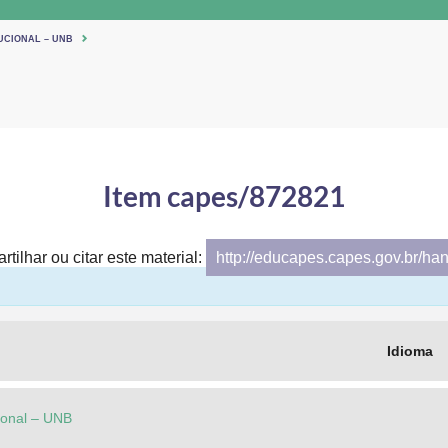
UCIONAL – UNB
Item capes/872821
tilhar ou citar este material:
http://educapes.capes.gov.br/ha
Idioma
cional – UNB