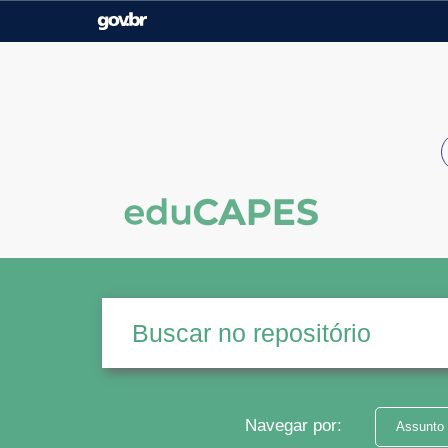
Casa Civil
Ministério da Justiça e
Segurança Pública
Ministério da Agricultura,
Ministério da Educação
Pecuária e Abastecimento
Ministério do Meio Ambiente
Ministério do Turismo
Secretaria de Governo
Gabinete de Segurança
Institucional
Navegar por:
Assunto