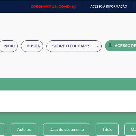
CORONAVÍRUS (COVID-19)
ACESSO À INFORMAÇÃO
Ministério da Defesa
Ministério das Relações
Mini
IR
Exteriores
PARA
O
Ministério da Cidadania
Ministério da Saúde
Mini
CONTEÚDO
ACESSO RE
INICIO
BUSCA
SOBRE O EDUCAPES
Ministério do Desenvolvimento
Controladoria-Geral da União
Minis
Regional
e do
Advocacia-Geral da União
Banco Central do Brasil
Plana
Autores
Data do documento
Título
Ma