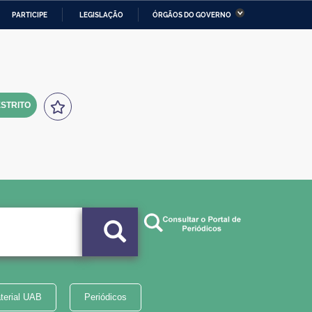
PARTICIPE
LEGISLAÇÃO
ÓRGÃOS DO GOVERNO
stério da Economia
Ministério da Infraestrutura
stério de Minas e Energia
Ministério da Ciência,
Tecnologia, Inovações e
Comunicações
STRITO
tério da Mulher, da Família
Secretaria-Geral
s Direitos Humanos
lto
terial UAB
Periódicos