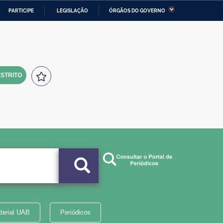
PARTICIPE
LEGISLAÇÃO
ÓRGÃOS DO GOVERNO
stério da Economia
Ministério da Infraestrutura
stério de Minas e Energia
Ministério da Ciência,
Tecnologia, Inovações e
Comunicações
STRITO
tério da Mulher, da Família
Secretaria-Geral
s Direitos Humanos
lto
terial UAB
Periódicos