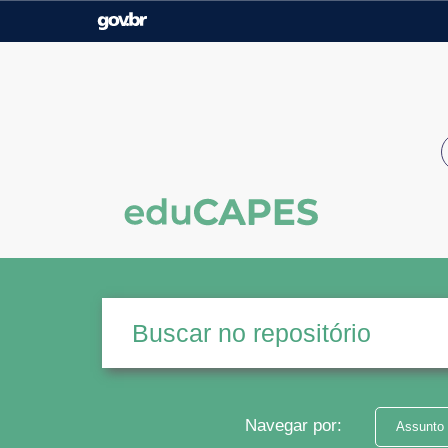
Casa Civil
Ministério da Justiça e
Segurança Pública
Ministério da Agricultura,
Ministério da Educação
Pecuária e Abastecimento
Ministério do Meio Ambiente
Ministério do Turismo
Secretaria de Governo
Gabinete de Segurança
Institucional
Navegar por:
Assunto