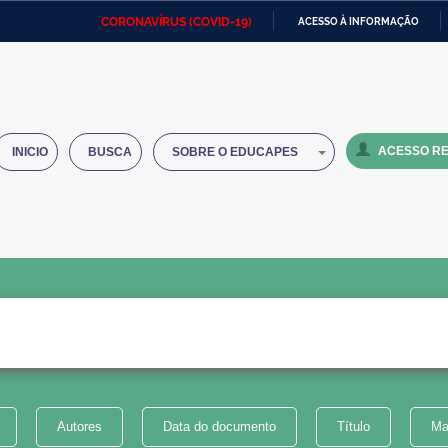
CORONAVÍRUS (COVID-19)
ACESSO À INFORMAÇÃO
Ministério da Defesa
Ministério das Relações
Mini
IR
Exteriores
PARA
O
Ministério da Cidadania
Ministério da Saúde
Mini
CONTEÚDO
ACESSO RE
INICIO
BUSCA
SOBRE O EDUCAPES
Ministério do Desenvolvimento
Controladoria-Geral da União
Minis
Regional
e do
Advocacia-Geral da União
Banco Central do Brasil
Plana
Autores
Data do documento
Título
Ma