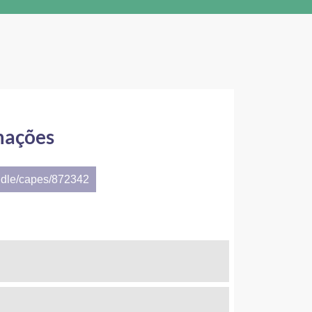
mações
ndle/capes/872342