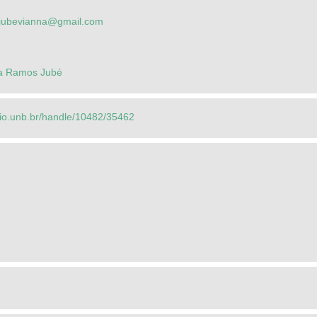
ajubevianna@gmail.com
ea Ramos Jubé
orio.unb.br/handle/10482/35462