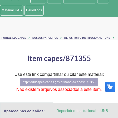
Ministério de Minas e Energia
Material UAB
Periódicos
Ministério da Ciência, Tecnologia, Inovações e Comunicações
Ministério do Meio Ambiente
PORTAL EDUCAPES
NOSSOS PARCEIROS
REPOSITÓRIO INSTITUCIONAL – UNB
Ministério do Turismo
Ministério do Desenvolvimento Regional
Item capes/871355
Controladoria-Geral da União
Use este link compartilhar ou citar este material:
Ministério da Mulher, da Família e dos Direitos Humanos
http://educapes.capes.gov.br/handle/capes/871355
Secretaria-Geral
Não existem arquivos associados a este item.
Secretaria de Governo
Repositório Institucional – UNB
Aparece nas coleções:
Gabinete de Segurança Institucional