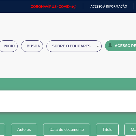
CORONAVÍRUS (COVID-19)
ACESSO À INFORMAÇÃO
Ministério da Defesa
Ministério das Relações
Mini
IR
Exteriores
PARA
O
Ministério da Cidadania
Ministério da Saúde
Mini
CONTEÚDO
ACESSO RE
INICIO
BUSCA
SOBRE O EDUCAPES
Ministério do Desenvolvimento
Controladoria-Geral da União
Minis
Regional
e do
Advocacia-Geral da União
Banco Central do Brasil
Plana
Autores
Data do documento
Título
Ma