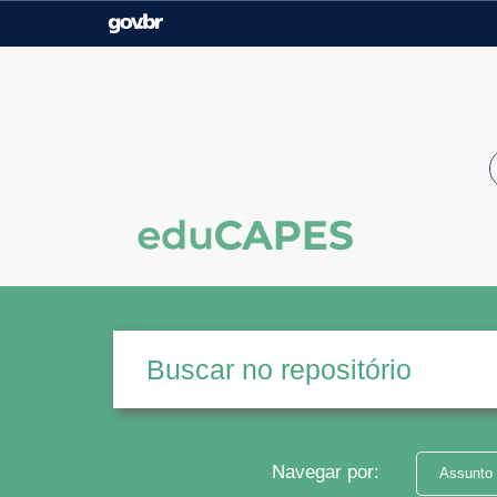
Casa Civil
Ministério da Justiça e
Segurança Pública
Ministério da Agricultura,
Ministério da Educação
Pecuária e Abastecimento
Ministério do Meio Ambiente
Ministério do Turismo
Secretaria de Governo
Gabinete de Segurança
Institucional
Navegar por:
Assunto