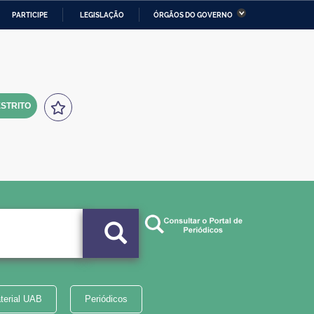
PARTICIPE
LEGISLAÇÃO
ÓRGÃOS DO GOVERNO
stério da Economia
Ministério da Infraestrutura
stério de Minas e Energia
Ministério da Ciência,
Tecnologia, Inovações e
Comunicações
STRITO
tério da Mulher, da Família
Secretaria-Geral
s Direitos Humanos
lto
terial UAB
Periódicos