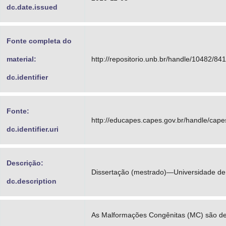
dc.date.issued
Fonte completa do
material:
http://repositorio.unb.br/handle/10482/84
dc.identifier
Fonte:
http://educapes.capes.gov.br/handle/cap
dc.identifier.uri
Descrição:
Dissertação (mestrado)—Universidade de 
dc.description
As Malformações Congênitas (MC) são def