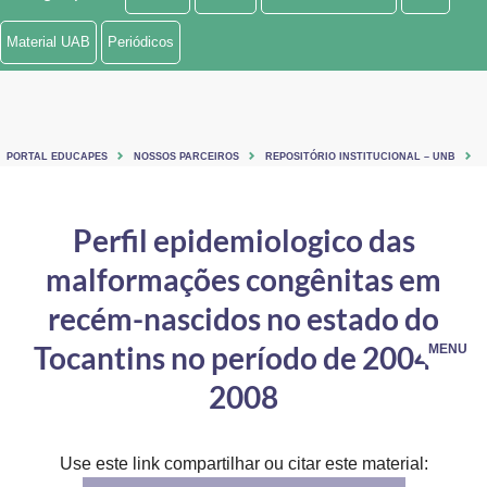
Ministério de Minas e Energia
Material UAB
Periódicos
Ministério da Ciência, Tecnologia, Inovações e Comunicações
Ministério do Meio Ambiente
PORTAL EDUCAPES
NOSSOS PARCEIROS
REPOSITÓRIO INSTITUCIONAL – UNB
Ministério do Turismo
Ministério do Desenvolvimento Regional
Perfil epidemiologico das
malformações congênitas em
Controladoria-Geral da União
recém-nascidos no estado do
Ministério da Mulher, da Família e dos Direitos Humanos
Tocantins no período de 2004 a
MENU
Secretaria-Geral
2008
Secretaria de Governo
Gabinete de Segurança Institucional
Use este link compartilhar ou citar este material: