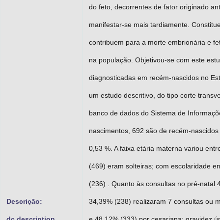
do feto, decorrentes de fator originado 
manifestar-se mais tardiamente. Constitue
contribuem para a morte embrionária e fet
na população. Objetivou-se com este estu
diagnosticadas em recém-nascidos no Est
um estudo descritivo, do tipo corte transv
banco de dados do Sistema de Informaçõ
nascimentos, 692 são de recém-nascidos
0,53 %. A faixa etária materna variou ent
(469) eram solteiras; com escolaridade e
(236) . Quanto às consultas no pré-natal
Descrição:
34,39% (238) realizaram 7 consultas ou ma
dc.description
e 48,12% (333) por cesariana; gravidez 