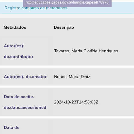
http://educapes.capes.gov.br/handle/capes/870976
Advocacia-Geral da União
Registro completo de metadados
Banco Central do Brasil
Metadados
Descrição
Planalto
Autor(es):
Tavares, Maria Clotilde Henriques
dc.contributor
Autor(es): dc.creator
Nunes, Maria Diniz
Data de aceite:
2024-10-23T14:58:03Z
dc.date.accessioned
Data de