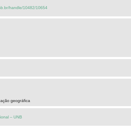
.unb.br/handle/10482/10654
mação geográfica
cional – UNB