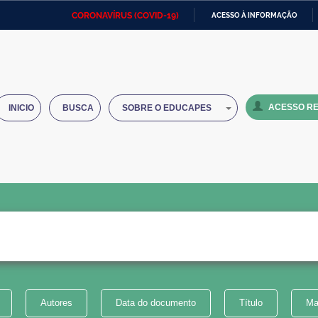
CORONAVÍRUS (COVID-19)
ACESSO À INFORMAÇÃO
Ministério da Defesa
Ministério das Relações
Mini
IR
Exteriores
PARA
O
Ministério da Cidadania
Ministério da Saúde
Mini
CONTEÚDO
ACESSO RE
INICIO
BUSCA
SOBRE O EDUCAPES
Ministério do Desenvolvimento
Controladoria-Geral da União
Minis
Regional
e do
Advocacia-Geral da União
Banco Central do Brasil
Plana
Autores
Data do documento
Título
Ma