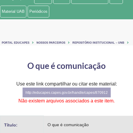
Ministério de Minas e Energia
Material UAB
Periódicos
Ministério da Ciência, Tecnologia, Inovações e Comunicações
Ministério do Meio Ambiente
PORTAL EDUCAPES
NOSSOS PARCEIROS
REPOSITÓRIO INSTITUCIONAL – UNB
Ministério do Turismo
Ministério do Desenvolvimento Regional
O que é comunicação
Controladoria-Geral da União
Use este link compartilhar ou citar este material:
Ministério da Mulher, da Família e dos Direitos Humanos
http://educapes.capes.gov.br/handle/capes/870912
Secretaria-Geral
Não existem arquivos associados a este item.
Secretaria de Governo
O que é comunicação
Título:
Gabinete de Segurança Institucional