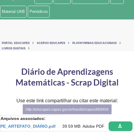
Ministério de Minas e Energia
Material UAB
Periódicos
Ministério da Ciência, Tecnologia, Inovações e Comunicações
Ministério do Meio Ambiente
PORTAL EDUCAPES
ACERVO EDUCAPES
PLATAFORMAS EDUCACIONAIS
Ministério do Turismo
LIVROS DIGITAIS
Ministério do Desenvolvimento Regional
Diário de Aprendizagens
Controladoria-Geral da União
Matemáticas - Scrap Digital
Ministério da Mulher, da Família e dos Direitos Humanos
Use este link compartilhar ou citar este material:
Secretaria-Geral
http://educapes.capes.gov.br/handle/capes/869404
Secretaria de Governo
Arquivos associados:
PE_ARTEFATO_DIÁRIO.pdf
39.59 MB
Adobe PDF
Gabinete de Segurança Institucional