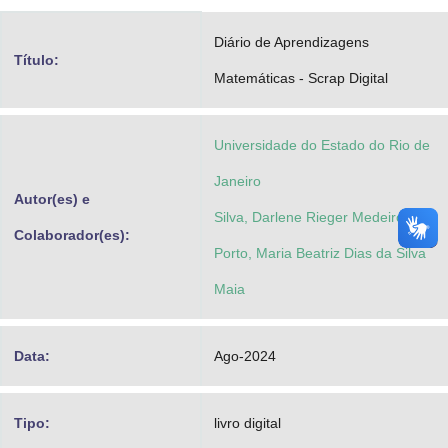
Advocacia-Geral da União
Diário de Aprendizagens
Título:
Banco Central do Brasil
Matemáticas - Scrap Digital
Planalto
Universidade do Estado do Rio de
Janeiro
Autor(es) e
Silva, Darlene Rieger Medeiros da
Colaborador(es):
Porto, Maria Beatriz Dias da Silva
Maia
Data:
Ago-2024
Tipo:
livro digital