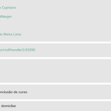
o Cypriano
 Waeger
de Meira Lima
.br/riuff/handle/1/33390
onclusão de curso
 domiciliar