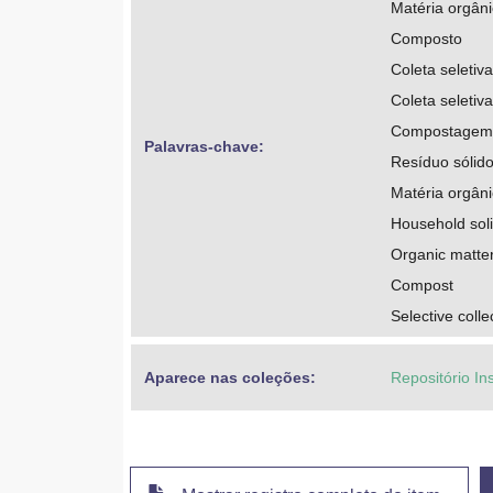
Matéria orgân
Composto
Coleta seletiva
Coleta seletiva
Compostagem
Palavras-chave: 
Resíduo sólid
Matéria orgân
Household sol
Organic matte
Compost
Selective colle
Aparece nas coleções:
Repositório In