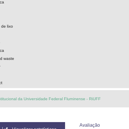
ica
 de lixo
o
ica
id waste
r
ct
stitucional da Universidade Federal Fluminense - RiUFF
Avaliação