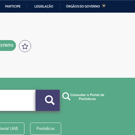
PARTICIPE
LEGISLAÇÃO
ÓRGÃOS DO GOVERNO
stério da Economia
Ministério da Infraestrutura
stério de Minas e Energia
Ministério da Ciência,
Tecnologia, Inovações e
Comunicações
STRITO
tério da Mulher, da Família
Secretaria-Geral
s Direitos Humanos
lto
terial UAB
Periódicos