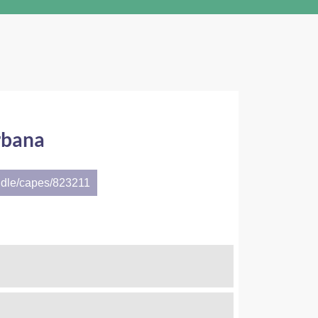
rbana
ndle/capes/823211