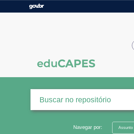
Casa Civil
Ministério da Justiça e
Segurança Pública
Ministério da Agricultura,
Ministério da Educação
Pecuária e Abastecimento
Ministério do Meio Ambiente
Ministério do Turismo
Secretaria de Governo
Gabinete de Segurança
Institucional
Navegar por:
Assunto