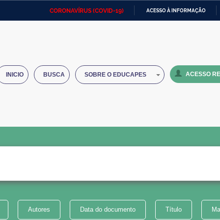
CORONAVÍRUS (COVID-19)
ACESSO À INFORMAÇÃO
Ministério da Defesa
Ministério das Relações
Mini
IR
Exteriores
PARA
O
Ministério da Cidadania
Ministério da Saúde
Mini
CONTEÚDO
ACESSO RE
INICIO
BUSCA
SOBRE O EDUCAPES
Ministério do Desenvolvimento
Controladoria-Geral da União
Minis
Regional
e do
Advocacia-Geral da União
Banco Central do Brasil
Plana
Autores
Data do documento
Título
Ma