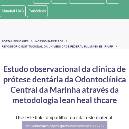
Ministério de Minas e Energia
Material UAB
Periódicos
Ministério da Ciência, Tecnologia, Inovações e Comunicações
Ministério do Meio Ambiente
PORTAL EDUCAPES
NOSSOS PARCEIROS
Ministério do Turismo
REPOSITÓRIO INSTITUCIONAL DA UNIVERSIDADE FEDERAL FLUMINENSE - RIUFF
Ministério do Desenvolvimento Regional
Estudo observacional da clínica de
Controladoria-Geral da União
prótese dentária da Odontoclínica
Ministério da Mulher, da Família e dos Direitos Humanos
Central da Marinha através da
Secretaria-Geral
metodologia lean heal thcare
Secretaria de Governo
Use este link compartilhar ou citar este material:
Gabinete de Segurança Institucional
http://educapes.capes.gov.br/handle/capes/777757