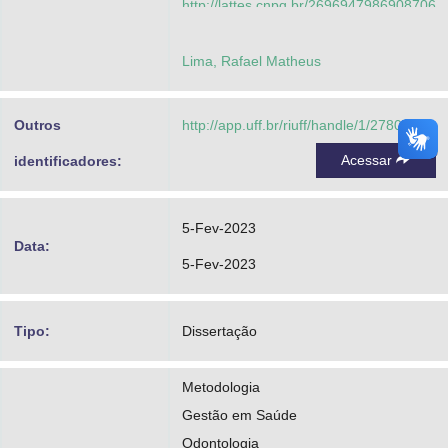
http://lattes.cnpq.br/2696947986908706
Pires, Alexandre Andrade
Lima, Rafael Matheus
http://lattes.cnpq.br/4863840635940888
Dantas, Mário Antônio Ribeiro
Outros
http://app.uff.br/riuff/handle/1/27806
http://lattes.cnpq.br/2900995280822495
Acessar
identificadores:
http://lattes.cnpq.br/0254507433571521
5-Fev-2023
Data:
5-Fev-2023
Tipo:
Dissertação
Metodologia
Gestão em Saúde
Odontologia