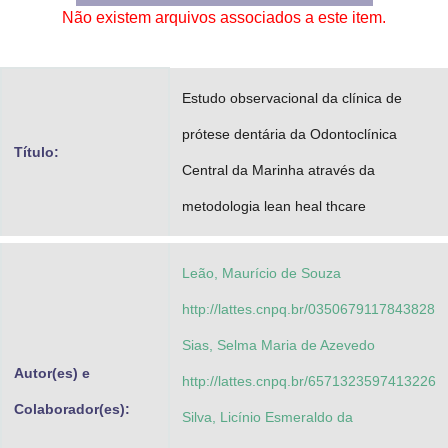
Não existem arquivos associados a este item.
Advocacia-Geral da União
Banco Central do Brasil
Estudo observacional da clínica de
Planalto
prótese dentária da Odontoclínica
Título:
Central da Marinha através da
metodologia lean heal thcare
Leão, Maurício de Souza
http://lattes.cnpq.br/0350679117843828
Sias, Selma Maria de Azevedo
Autor(es) e
http://lattes.cnpq.br/6571323597413226
Colaborador(es):
Silva, Licínio Esmeraldo da