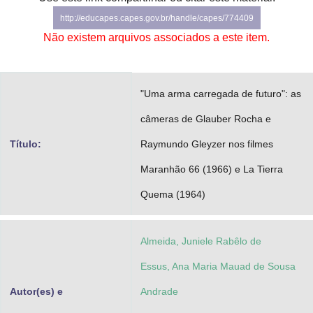
Advocacia-Geral da União
http://educapes.capes.gov.br/handle/capes/774409
Não existem arquivos associados a este item.
Banco Central do Brasil
Planalto
"Uma arma carregada de futuro": as
câmeras de Glauber Rocha e
Título:
Raymundo Gleyzer nos filmes
Maranhão 66 (1966) e La Tierra
Quema (1964)
Almeida, Juniele Rabêlo de
Essus, Ana Maria Mauad de Sousa
Autor(es) e
Andrade