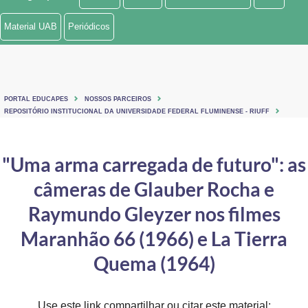
Ministério de Minas e Energia
Material UAB
Periódicos
Ministério da Ciência, Tecnologia, Inovações e Comunicações
Ministério do Meio Ambiente
PORTAL EDUCAPES
NOSSOS PARCEIROS
Ministério do Turismo
REPOSITÓRIO INSTITUCIONAL DA UNIVERSIDADE FEDERAL FLUMINENSE - RIUFF
Ministério do Desenvolvimento Regional
"Uma arma carregada de futuro": as
Controladoria-Geral da União
câmeras de Glauber Rocha e
Ministério da Mulher, da Família e dos Direitos Humanos
Raymundo Gleyzer nos filmes
Secretaria-Geral
Maranhão 66 (1966) e La Tierra
Quema (1964)
Secretaria de Governo
Gabinete de Segurança Institucional
Use este link compartilhar ou citar este material: