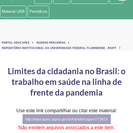
Ministério de Minas e Energia
Material UAB
Periódicos
Ministério da Ciência, Tecnologia, Inovações e Comunicações
Ministério do Meio Ambiente
PORTAL EDUCAPES
NOSSOS PARCEIROS
Ministério do Turismo
REPOSITÓRIO INSTITUCIONAL DA UNIVERSIDADE FEDERAL FLUMINENSE - RIUFF
Ministério do Desenvolvimento Regional
Limites da cidadania no Brasil: o
Controladoria-Geral da União
trabalho em saúde na linha de
Ministério da Mulher, da Família e dos Direitos Humanos
frente da pandemia
Secretaria-Geral
Use este link compartilhar ou citar este material:
Secretaria de Governo
http://educapes.capes.gov.br/handle/capes/773813
Gabinete de Segurança Institucional
Não existem arquivos associados a este item.