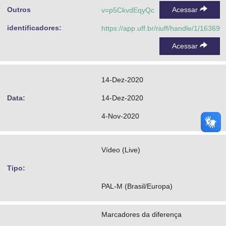
nos territórios, formação e extensão
Outros
Acessar
v=p5CkvdEqyQc
Cruz, Janaína Alvez Sampaio
identificadores:
https://app.uff.br/riuff/handle/1/16369
Sousa, Pedro
Acessar
Maia, Ana Carolina
Leão, Luís Henrique
14-Dez-2020
Data:
14-Dez-2020
4-Nov-2020
Vídeo (Live)
Tipo:
PAL-M (Brasil/Europa)
Marcadores da diferença