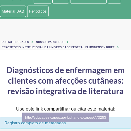
Ministério de Minas e Energia
Material UAB
Periódicos
Ministério da Ciência, Tecnologia, Inovações e Comunicações
Ministério do Meio Ambiente
PORTAL EDUCAPES
NOSSOS PARCEIROS
Ministério do Turismo
REPOSITÓRIO INSTITUCIONAL DA UNIVERSIDADE FEDERAL FLUMINENSE - RIUFF
Ministério do Desenvolvimento Regional
Diagnósticos de enfermagem em
Controladoria-Geral da União
clientes com afecções cutâneas:
Ministério da Mulher, da Família e dos Direitos Humanos
revisão integrativa de literatura
Secretaria-Geral
Use este link compartilhar ou citar este material:
Secretaria de Governo
http://educapes.capes.gov.br/handle/capes/773283
Registro completo de metadados
Gabinete de Segurança Institucional