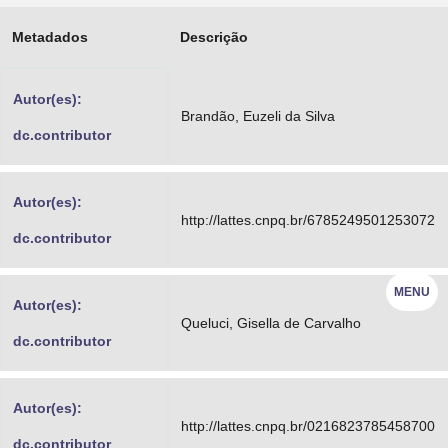
Advocacia-Geral da União
Metadados
Descrição
Banco Central do Brasil
Autor(es):
Planalto
Brandão, Euzeli da Silva
dc.contributor
Autor(es):
http://lattes.cnpq.br/6785249501253072
dc.contributor
MENU
Autor(es):
Queluci, Gisella de Carvalho
dc.contributor
Autor(es):
http://lattes.cnpq.br/0216823785458700
dc.contributor