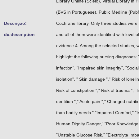
Library Online (Scielo), Virtual Library in 
(BVS in Portuguese), Public Medline (Pu
Descrição:
Cochrane library. Only three studies were
dc.description
and all of them were identified with level o
evidence 4. Among the selected studies, 
highlight the following nursing diagnoses: 
infection", "Impaired skin integrity", "Social
isolation", " Skin damage "," Risk of lonelin
Risk of constipation "," Risk of trauma "," 
dentition "," Acute pain "," Changed nutriti
than bodily needs " "Impaired Comfort," "
Human Dignity Danger," "Poor Knowledge
"Unstable Glucose Risk," "Electrolyte Imb