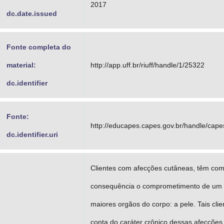
2017
dc.date.issued
Fonte completa do
material:
http://app.uff.br/riuff/handle/1/25322
dc.identifier
Fonte:
http://educapes.capes.gov.br/handle/cap
dc.identifier.uri
Clientes com afecções cutâneas, têm co
consequência o comprometimento de um
maiores orgãos do corpo: a pele. Tais clie
conta do caráter crônico dessas afecções