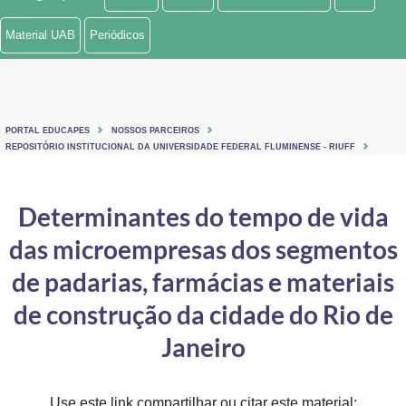
Ministério de Minas e Energia
Material UAB
Periódicos
Ministério da Ciência, Tecnologia, Inovações e Comunicações
Ministério do Meio Ambiente
PORTAL EDUCAPES
NOSSOS PARCEIROS
Ministério do Turismo
REPOSITÓRIO INSTITUCIONAL DA UNIVERSIDADE FEDERAL FLUMINENSE - RIUFF
Ministério do Desenvolvimento Regional
Determinantes do tempo de vida
Controladoria-Geral da União
das microempresas dos segmentos
Ministério da Mulher, da Família e dos Direitos Humanos
de padarias, farmácias e materiais
Secretaria-Geral
de construção da cidade do Rio de
Janeiro
Secretaria de Governo
Gabinete de Segurança Institucional
Use este link compartilhar ou citar este material: