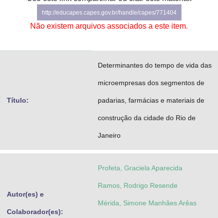
Advocacia-Geral da União
http://educapes.capes.gov.br/handle/capes/771404
Não existem arquivos associados a este item.
Banco Central do Brasil
Planalto
Determinantes do tempo de vida das
microempresas dos segmentos de
Título:
padarias, farmácias e materiais de
construção da cidade do Rio de
Janeiro
Profeta, Graciela Aparecida
Ramos, Rodrigo Resende
Autor(es) e
Mérida, Simone Manhães Arêas
Colaborador(es):