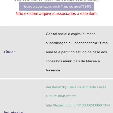
Advocacia-Geral da União
http://educapes.capes.gov.br/handle/capes/771400
Não existem arquivos associados a este item.
Banco Central do Brasil
Planalto
Capital social e capital humano :
subordinação ou independência? Uma
Título:
análise a partir do estudo de caso dos
conselhos municipais de Macaé e
Resende
Kerstenetzky, Celia de Andrade Lessa
CPF:21004532122
http://lattes.cnpq.br/0408002839687344
Autor(es) e