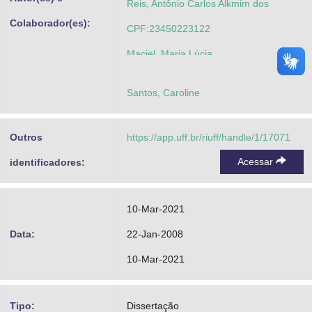
Reis, Antônio Carlos Alkmim dos
Colaborador(es):
CPF:23450223122
Maciel, Maria Lúcia
CPF:23510076922
Santos, Caroline
Muls, Leonardo Marco
CPF:23576998722
Outros
https://app.uff.br/riuff/handle/1/17071
http://lattes.cnpq.br/6687968402460271
Acessar
identificadores:
10-Mar-2021
Data:
22-Jan-2008
10-Mar-2021
Tipo:
Dissertação