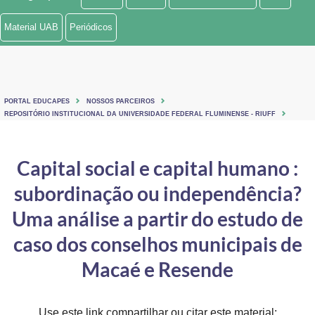
Ministério de Minas e Energia
Material UAB
Periódicos
Ministério da Ciência, Tecnologia, Inovações e Comunicações
Ministério do Meio Ambiente
PORTAL EDUCAPES
NOSSOS PARCEIROS
Ministério do Turismo
REPOSITÓRIO INSTITUCIONAL DA UNIVERSIDADE FEDERAL FLUMINENSE - RIUFF
Ministério do Desenvolvimento Regional
Capital social e capital humano :
Controladoria-Geral da União
subordinação ou independência?
Ministério da Mulher, da Família e dos Direitos Humanos
Uma análise a partir do estudo de
Secretaria-Geral
caso dos conselhos municipais de
Macaé e Resende
Secretaria de Governo
Gabinete de Segurança Institucional
Use este link compartilhar ou citar este material: