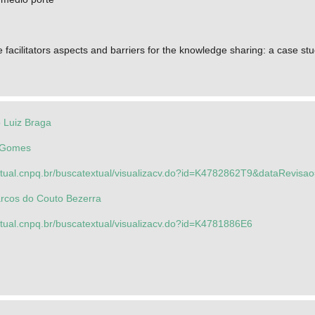
he facilitators aspects and barriers for the knowledge sharing: a case 
 Luiz Braga
r Gomes
xtual.cnpq.br/buscatextual/visualizacv.do?id=K4782862T9&dataRevisao
arcos do Couto Bezerra
xtual.cnpq.br/buscatextual/visualizacv.do?id=K4781886E6