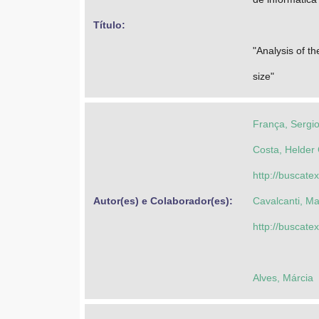
Título: 
"Analysis of t
size"
França, Sergio
Costa, Helde
http://buscate
Autor(es) e Colaborador(es): 
Cavalcanti, M
http://buscate
Alves, Márcia