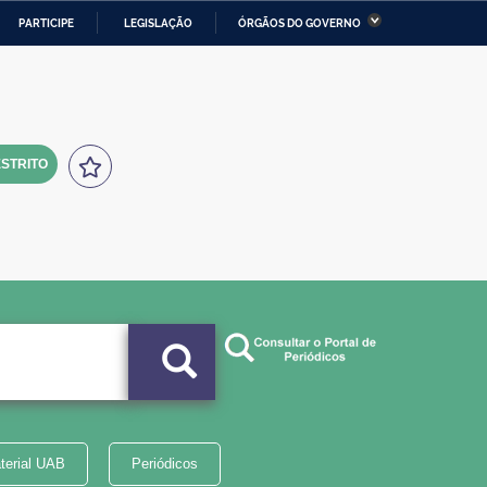
PARTICIPE
LEGISLAÇÃO
ÓRGÃOS DO GOVERNO
stério da Economia
Ministério da Infraestrutura
stério de Minas e Energia
Ministério da Ciência,
Tecnologia, Inovações e
Comunicações
STRITO
tério da Mulher, da Família
Secretaria-Geral
s Direitos Humanos
lto
terial UAB
Periódicos