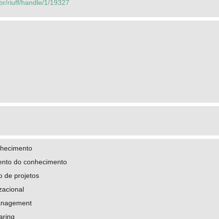
.br/riuff/handle/1/19327
nhecimento
ento do conhecimento
 de projetos
zacional
anagement
aring