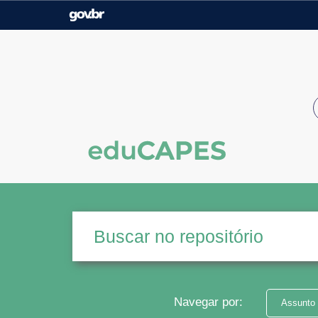
Casa Civil
Ministério da Justiça e
Segurança Pública
Ministério da Agricultura,
Ministério da Educação
Pecuária e Abastecimento
Ministério do Meio Ambiente
Ministério do Turismo
Secretaria de Governo
Gabinete de Segurança
Institucional
Navegar por:
Assunto