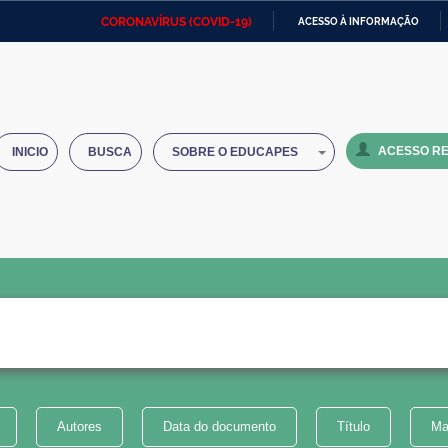
CORONAVÍRUS (COVID-19)
ACESSO À INFORMAÇÃO
Ministério da Defesa
Ministério das Relações
Mini
IR
Exteriores
PARA
O
Ministério da Cidadania
Ministério da Saúde
Mini
CONTEÚDO
ACESSO RE
INICIO
BUSCA
SOBRE O EDUCAPES
Ministério do Desenvolvimento
Controladoria-Geral da União
Minis
Regional
e do
Advocacia-Geral da União
Banco Central do Brasil
Plana
Autores
Data do documento
Título
Ma