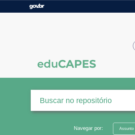
Casa Civil
Ministério da Justiça e
Segurança Pública
Ministério da Agricultura,
Ministério da Educação
Pecuária e Abastecimento
Ministério do Meio Ambiente
Ministério do Turismo
Secretaria de Governo
Gabinete de Segurança
Institucional
Navegar por:
Assunto