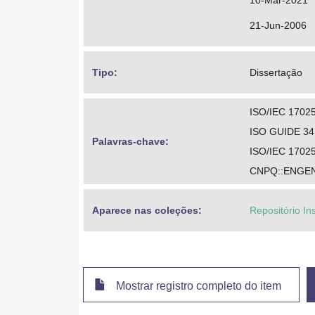
10-Mar-2021
21-Jun-2006
Tipo: 
Dissertação
ISO/IEC 1702
ISO GUIDE 34
Palavras-chave: 
ISO/IEC 1702
CNPQ::ENGE
Aparece nas coleções:
Repositório In
Mostrar registro completo do item