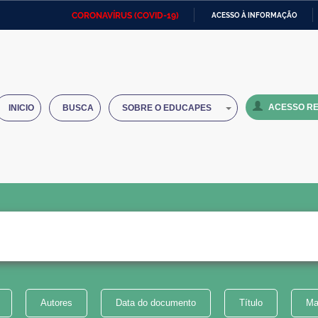
CORONAVÍRUS (COVID-19)
ACESSO À INFORMAÇÃO
Ministério da Defesa
Ministério das Relações
Mini
IR
Exteriores
PARA
O
Ministério da Cidadania
Ministério da Saúde
Mini
CONTEÚDO
ACESSO RE
INICIO
BUSCA
SOBRE O EDUCAPES
Ministério do Desenvolvimento
Controladoria-Geral da União
Minis
Regional
e do
Advocacia-Geral da União
Banco Central do Brasil
Plana
Autores
Data do documento
Título
Ma