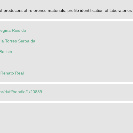
of producers of reference materials: profile identification of laboratori
Regina Reis da
ia Torres Seroa da
Batista
e Renato Real
.br/riuff/handle/1/20889