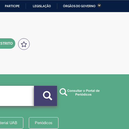
PARTICIPE
LEGISLAÇÃO
ÓRGÃOS DO GOVERNO
stério da Economia
Ministério da Infraestrutura
stério de Minas e Energia
Ministério da Ciência,
Tecnologia, Inovações e
Comunicações
STRITO
tério da Mulher, da Família
Secretaria-Geral
s Direitos Humanos
lto
terial UAB
Periódicos