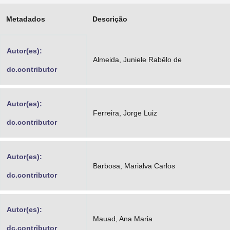
Advocacia-Geral da União
Metadados
Descrição
Banco Central do Brasil
Autor(es):
Planalto
Almeida, Juniele Rabêlo de
dc.contributor
Autor(es):
Ferreira, Jorge Luiz
dc.contributor
Autor(es):
Barbosa, Marialva Carlos
dc.contributor
Autor(es):
Mauad, Ana Maria
dc.contributor