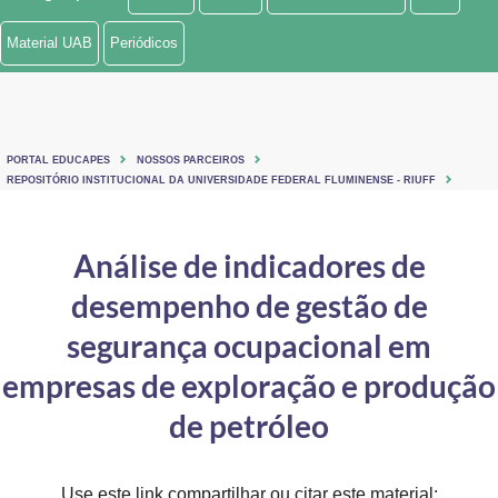
Ministério de Minas e Energia
Material UAB
Periódicos
Ministério da Ciência, Tecnologia, Inovações e Comunicações
Ministério do Meio Ambiente
PORTAL EDUCAPES
NOSSOS PARCEIROS
Ministério do Turismo
REPOSITÓRIO INSTITUCIONAL DA UNIVERSIDADE FEDERAL FLUMINENSE - RIUFF
Ministério do Desenvolvimento Regional
Análise de indicadores de
Controladoria-Geral da União
desempenho de gestão de
Ministério da Mulher, da Família e dos Direitos Humanos
segurança ocupacional em
Secretaria-Geral
empresas de exploração e produção
de petróleo
Secretaria de Governo
Gabinete de Segurança Institucional
Use este link compartilhar ou citar este material: