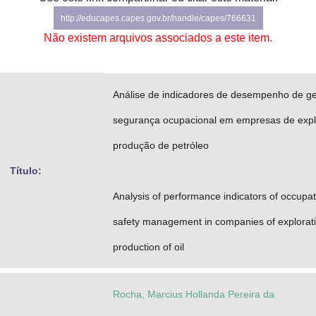
Advocacia-Geral da União
http://educapes.capes.gov.br/handle/capes/766631
Não existem arquivos associados a este item.
Banco Central do Brasil
Planalto
Análise de indicadores de desempenho de g
segurança ocupacional em empresas de expl
produção de petróleo
Título:
Analysis of performance indicators of occupat
safety management in companies of explorat
production of oil
Rocha, Marcius Hollanda Pereira da