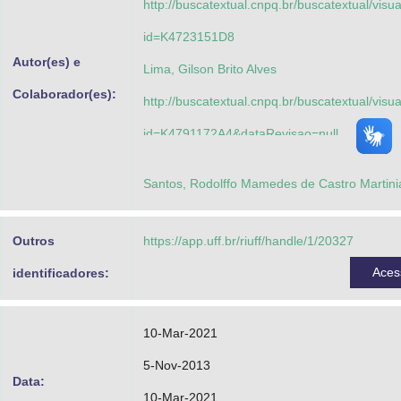
http://buscatextual.cnpq.br/buscatextual/visu
id=K4723151D8
Autor(es) e
Lima, Gilson Brito Alves
Colaborador(es):
http://buscatextual.cnpq.br/buscatextual/visu
id=K4791172A4&dataRevisao=null
Fremam, Ricardo Kropf S.
Santos, Rodolffo Mamedes de Castro Martini
Outros
https://app.uff.br/riuff/handle/1/20327
Aces
identificadores:
10-Mar-2021
5-Nov-2013
Data:
10-Mar-2021