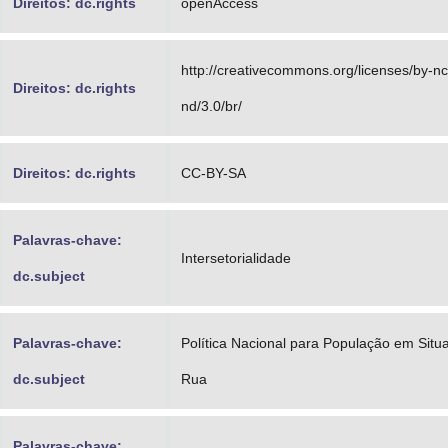
Direitos: dc.rights
openAccess
http://creativecommons.org/licenses/by-nc
Direitos: dc.rights
nd/3.0/br/
Direitos: dc.rights
CC-BY-SA
Palavras-chave:
Intersetorialidade
dc.subject
Palavras-chave:
Política Nacional para População em Situ
dc.subject
Rua
Palavras-chave: