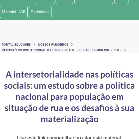
Ministério de Minas e Energia
Material UAB
Periódicos
Ministério da Ciência, Tecnologia, Inovações e Comunicações
Ministério do Meio Ambiente
PORTAL EDUCAPES
NOSSOS PARCEIROS
Ministério do Turismo
REPOSITÓRIO INSTITUCIONAL DA UNIVERSIDADE FEDERAL FLUMINENSE - RIUFF
Ministério do Desenvolvimento Regional
A intersetorialidade nas políticas
Controladoria-Geral da União
sociais: um estudo sobre a política
Ministério da Mulher, da Família e dos Direitos Humanos
nacional para população em
Secretaria-Geral
situação de rua e os desafios à sua
materialização
Secretaria de Governo
Gabinete de Segurança Institucional
Use este link compartilhar ou citar este material: