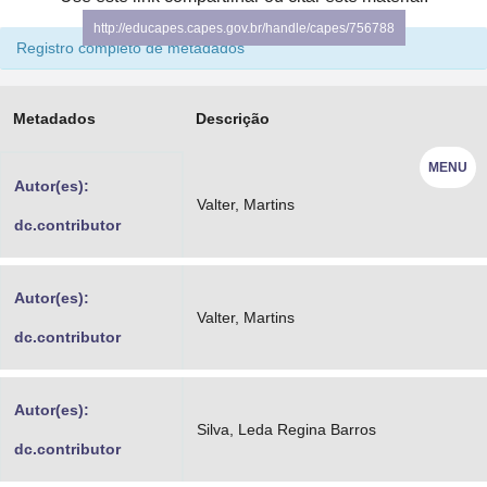
Advocacia-Geral da União
http://educapes.capes.gov.br/handle/capes/756788
Registro completo de metadados
Banco Central do Brasil
Planalto
Metadados
Descrição
MENU
Autor(es):
Valter, Martins
dc.contributor
Autor(es):
Valter, Martins
dc.contributor
Autor(es):
Silva, Leda Regina Barros
dc.contributor