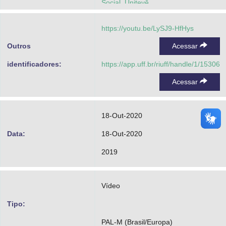
Social. Unitevê
Cunha, Mariana
https://youtu.be/LySJ9-HfHys
Outros
Acessar
identificadores:
https://app.uff.br/riuff/handle/1/15306
Acessar
18-Out-2020
Data:
18-Out-2020
2019
Vídeo
Tipo:
PAL-M (Brasil/Europa)