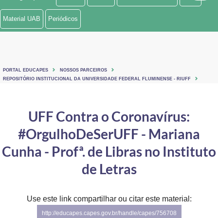
Ministério de Minas e Energia
Material UAB
Periódicos
Ministério da Ciência, Tecnologia, Inovações e Comunicações
Ministério do Meio Ambiente
PORTAL EDUCAPES
NOSSOS PARCEIROS
Ministério do Turismo
REPOSITÓRIO INSTITUCIONAL DA UNIVERSIDADE FEDERAL FLUMINENSE - RIUFF
Ministério do Desenvolvimento Regional
UFF Contra o Coronavírus:
Controladoria-Geral da União
#OrgulhoDeSerUFF - Mariana
Ministério da Mulher, da Família e dos Direitos Humanos
Cunha - Profª. de Libras no Instituto
Secretaria-Geral
de Letras
Secretaria de Governo
Use este link compartilhar ou citar este material:
Gabinete de Segurança Institucional
http://educapes.capes.gov.br/handle/capes/756708