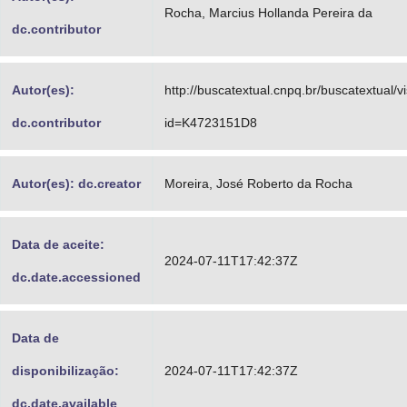
Rocha, Marcius Hollanda Pereira da
dc.contributor
Autor(es):
http://buscatextual.cnpq.br/buscatextual/v
dc.contributor
id=K4723151D8
Autor(es): dc.creator
Moreira, José Roberto da Rocha
Data de aceite:
2024-07-11T17:42:37Z
dc.date.accessioned
Data de
disponibilização:
2024-07-11T17:42:37Z
dc.date.available