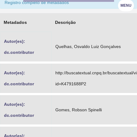
Registro completo de metadados
MENU
Advocacia-Geral da União
Banco Central do Brasil
Metadados
Descrição
Planalto
Autor(es):
Quelhas, Osvaldo Luiz Gonçalves
dc.contributor
Autor(es):
http://buscatextual.cnpq.br/buscatextual/v
dc.contributor
id=K4791688P2
Autor(es):
Gomes, Robson Spinelli
dc.contributor
Autor(es):