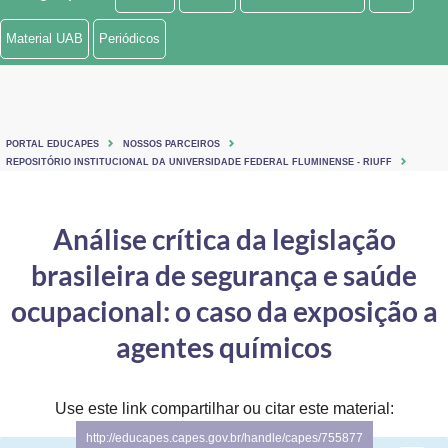
Ministério de Minas e Energia
Material UAB
Periódicos
Ministério da Ciência, Tecnologia, Inovações e Comunicações
Ministério do Meio Ambiente
PORTAL EDUCAPES
NOSSOS PARCEIROS
Ministério do Turismo
REPOSITÓRIO INSTITUCIONAL DA UNIVERSIDADE FEDERAL FLUMINENSE - RIUFF
Ministério do Desenvolvimento Regional
Análise crítica da legislação
Controladoria-Geral da União
brasileira de segurança e saúde
Ministério da Mulher, da Família e dos Direitos Humanos
ocupacional: o caso da exposição a
Secretaria-Geral
agentes químicos
Secretaria de Governo
Use este link compartilhar ou citar este material:
Gabinete de Segurança Institucional
http://educapes.capes.gov.br/handle/capes/755877