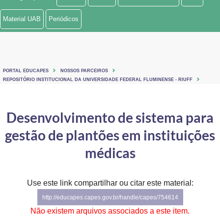
Ministério de Minas e Energia
Material UAB
Periódicos
Ministério da Ciência, Tecnologia, Inovações e Comunicações
Ministério do Meio Ambiente
PORTAL EDUCAPES
NOSSOS PARCEIROS
Ministério do Turismo
REPOSITÓRIO INSTITUCIONAL DA UNIVERSIDADE FEDERAL FLUMINENSE - RIUFF
Ministério do Desenvolvimento Regional
Desenvolvimento de sistema para
Controladoria-Geral da União
gestão de plantões em instituições
Ministério da Mulher, da Família e dos Direitos Humanos
médicas
Secretaria-Geral
Use este link compartilhar ou citar este material:
Secretaria de Governo
http://educapes.capes.gov.br/handle/capes/754614
Gabinete de Segurança Institucional
Não existem arquivos associados a este item.