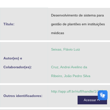
Advocacia-Geral da União
Desenvolvimento de sistema para
Banco Central do Brasil
Título:
gestão de plantões em instituições
Planalto
médicas
Seixas, Flávio Luiz
Autor(es) e
Colaborador(es):
Cruz, Andrei Avelino da
Ribeiro, João Pedro Silva
http://app.uff.br/riuff/handle/1/30512
Outros identificadores:
Acessar